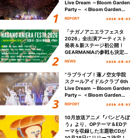
Live Dream ～Bloom Garden
Party～ ＜Bloom Garden
Party Stage／埼玉公演＞”
2026.08.07
REPORT
Day.2レポート！
「ナガノアニエラフェスタ
2026」全出演アーティスト
発表＆新ステージ初公開！
GEARMANIAの参戦も決定
し、初となる第3ステージの
2026.08.07
NEWS
全貌が明らかに！
“ラブライブ！蓮ノ空女学院
スクールアイドルクラブ 6th
Live Dream ～Bloom Garden
Party～ ＜Bloom Garden
Party Stage／埼玉公演＞”
2026.08.07
REPORT
Day.1レポート！
10月放送アニメ『パンどろぼ
う』より、OPテーマ＆EDテ
ーマを収録した主題歌CDが
10月28日にリリース決定！