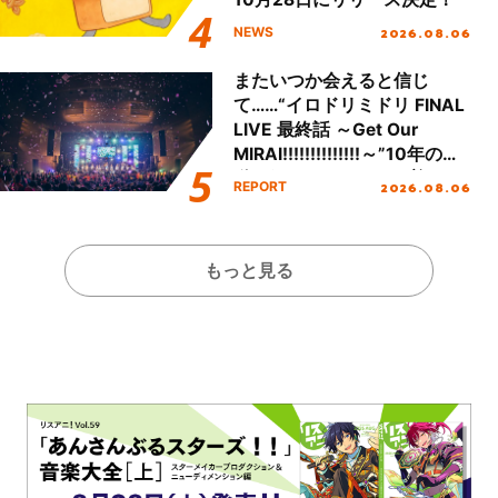
2026.08.06
NEWS
またいつか会えると信じ
て……“イロドリミドリ FINAL
LIVE 最終話 ～Get Our
MIRAI!!!!!!!!!!!!!!～”10年の活
動を経てファイナルを迎える
2026.08.06
REPORT
本公演をレポート
もっと見る