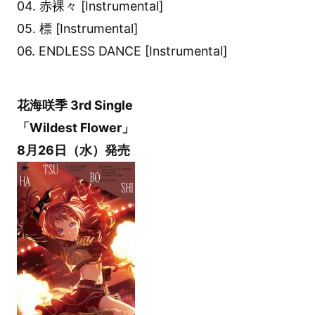
04. 赤裸々 [Instrumental]
05. 標 [Instrumental]
06. ENDLESS DANCE [Instrumental]
花海咲季 3rd Single
「Wildest Flower」
8月26日（水）発売