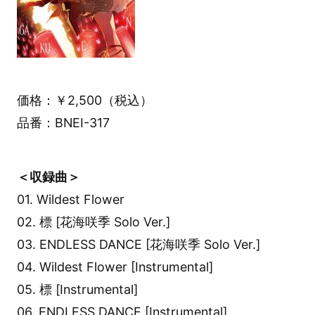
価格：￥2,500（税込）
品番：BNEI-317
＜収録曲＞
01. Wildest Flower
02. 標 [花海咲季 Solo Ver.]
03. ENDLESS DANCE [花海咲季 Solo Ver.]
04. Wildest Flower [Instrumental]
05. 標 [Instrumental]
06. ENDLESS DANCE [Instrumental]