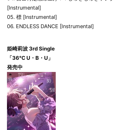
[Instrumental]
05. 標 [Instrumental]
06. ENDLESS DANCE [Instrumental]
姫崎莉波 3rd Single
「36℃ U・B・U」
発売中