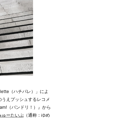
ette（ハチパレ）」によ
のうえプッシュするレコメ
am!（バンドリ！）』から
みゅーたいぷ
（通称：ゆめ