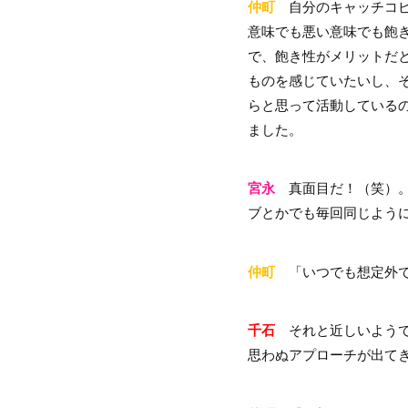
仲町
自分のキャッチコピ
意味でも悪い意味でも飽
で、飽き性がメリットだ
ものを感じていたいし、
らと思って活動している
ました。
宮永
真面目だ！（笑）。
ブとかでも毎回同じよう
仲町
「いつでも想定外で
千石
それと近しいようで
思わぬアプローチが出て