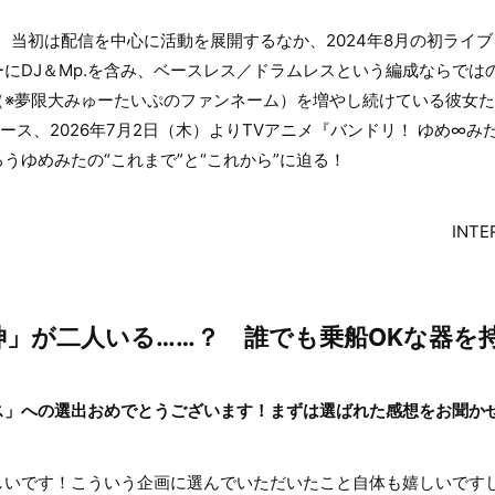
ーし、当初は配信を中心に活動を展開するなか、2024年8月の初ライ
にDJ＆Mp.を含み、ベースレス／ドラムレスという編成ならでは
夢限大みゅーたいぷのファンネーム）を増やし続けている彼女たち。4t
リース、2026年7月2日（木）よりTVアニメ『バンドリ！ ゆめ∞
うゆめみたの“これまで”と“これから”に迫る！
INTE
」が二人いる……？ 誰でも乗船OKな器を
ス」への選出おめでとうございます！まずは選ばれた感想をお聞か
いです！こういう企画に選んでいただいたこと自体も嬉しいです