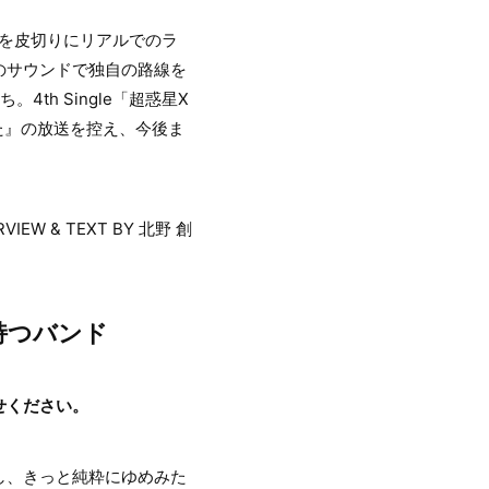
ブを皮切りにリアルでのラ
のサウンドで独自の路線を
h Single「超惑星X
みた』の放送を控え、今後ま
RVIEW & TEXT BY 北野 創
持つバンド
せください。
し、きっと純粋にゆめみた