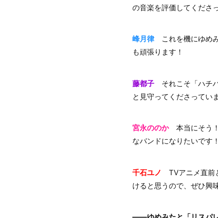
の音楽を評価してくださ
峰月律
これを機にゆめみ
も頑張ります！
藤都子
それこそ「ハチパ
と見守ってくださってい
宮永ののか
本当にそう！
なバンドになりたいです
千石ユノ
TVアニメ直前
けると思うので、ぜひ興
――ゆめみたと「リスパレ