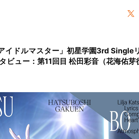
イドルマスター」初星学園3rd Singl
ビュー：第11回目 松田彩音（花海佑芽役