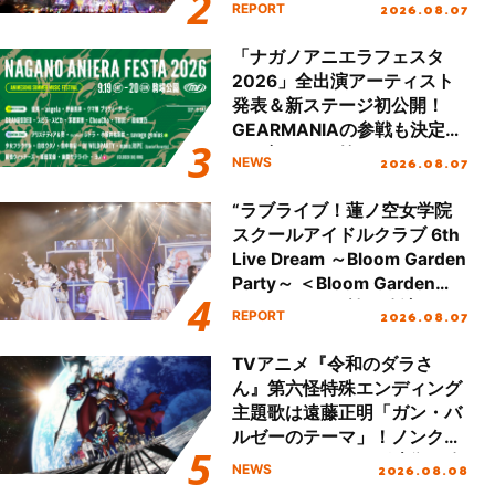
Party Stage／埼玉公演＞”
2026.08.07
REPORT
Day.2レポート！
「ナガノアニエラフェスタ
2026」全出演アーティスト
発表＆新ステージ初公開！
GEARMANIAの参戦も決定
し、初となる第3ステージの
2026.08.07
NEWS
全貌が明らかに！
“ラブライブ！蓮ノ空女学院
スクールアイドルクラブ 6th
Live Dream ～Bloom Garden
Party～ ＜Bloom Garden
Party Stage／埼玉公演＞”
2026.08.07
REPORT
Day.1レポート！
TVアニメ『令和のダラさ
ん』第六怪特殊エンディング
主題歌は遠藤正明「ガン・バ
ルゼーのテーマ」！ノンクレ
ジットエンディング映像も公
2026.08.08
NEWS
開！