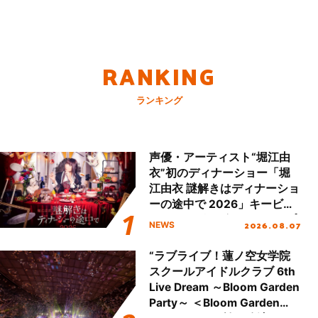
RANKING
ランキング
声優・アーティスト“堀江由
衣”初のディナーショー「堀
江由衣 謎解きはディナーショ
ーの途中で 2026」キービジ
ュアル＆グッズラインナップ
2026.08.07
NEWS
が公開！
“ラブライブ！蓮ノ空女学院
スクールアイドルクラブ 6th
Live Dream ～Bloom Garden
Party～ ＜Bloom Garden