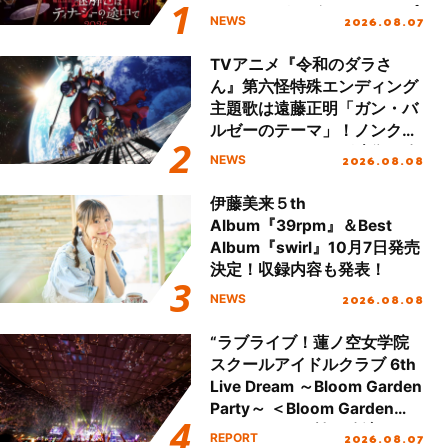
ュアル＆グッズラインナップ
2026.08.07
NEWS
が公開！
TVアニメ『令和のダラさ
ん』第六怪特殊エンディング
主題歌は遠藤正明「ガン・バ
ルゼーのテーマ」！ノンクレ
ジットエンディング映像も公
2026.08.08
NEWS
開！
伊藤美来５th
Album『39rpm』＆Best
Album『swirl』10月7日発売
決定！収録内容も発表！
2026.08.08
NEWS
“ラブライブ！蓮ノ空女学院
スクールアイドルクラブ 6th
Live Dream ～Bloom Garden
Party～ ＜Bloom Garden
Party Stage／埼玉公演＞”
2026.08.07
REPORT