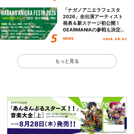
Day.2レポート！
「ナガノアニエラフェスタ
2026」全出演アーティスト
発表＆新ステージ初公開！
GEARMANIAの参戦も決定
し、初となる第3ステージの
2026.08.07
NEWS
全貌が明らかに！
もっと見る