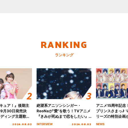
RANKING
ランキング
キュア！』後期主
絶望系アニソンシンガー・
アニメ15周年記念
 9月30日発売決
ReoNaが“愛”を歌う！TVアニメ
プリンスさまっ♪ マ
ンディング主題歌
『きみが死ぬまで恋をしたい』
リーズの特別企画
る☆きっとあえ
オープニング主題歌「Amore」
2026.08.03
2026.08.03
INTERVIEW
NEWS
ズ先行配信開始！
インタビュー