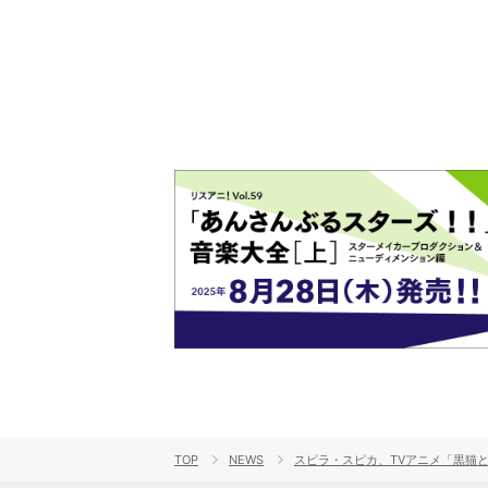
ト!!
TOP
NEWS
スピラ・スピカ、TVアニメ「黒猫と魔