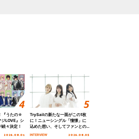
！『うたの☆
TrySailの新たな一面がこの1枚
ジLOVE』シ
に！ニューシングル「憧憬」に
が続々決定！
込めた想い、そしてファンとの
10周年の打ち上げライブを終え
2026.08.01
2026.08.05
INTERVIEW
た心境を聞いた。