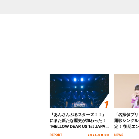
『あんさんぶるスターズ！！』
『名探偵プリ
にまた新たな歴史が加わった！
題歌シングル
“MELLOW DEAR US 1st JAPAN
定！ 後期エ
Tour Final「NICE to meet YOU
「いつかわか
2026.08.03
REPORT
NEWS
!!」Dear 横浜BUNTAI”をレポー
る」TVサイ