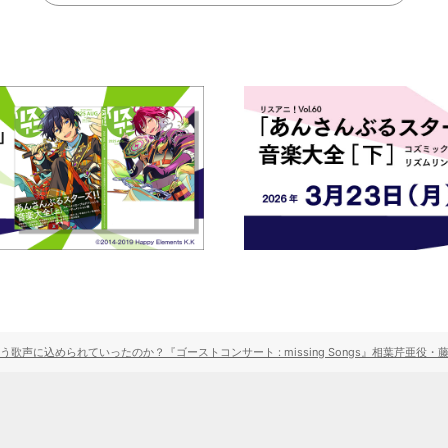
う歌声に込められていったのか？『ゴーストコンサート : missing Songs』相葉芹亜役