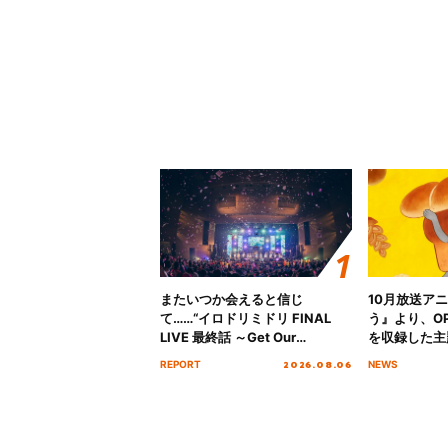
またいつか会えると信じ
10月放送ア
て……“イロドリミドリ FINAL
う』より、O
LIVE 最終話 ～Get Our
を収録した主題
MIRAI!!!!!!!!!!!!!!～”10年の活動
日にリリース
2026.08.06
REPORT
NEWS
を経てファイナルを迎える本公
演をレポート