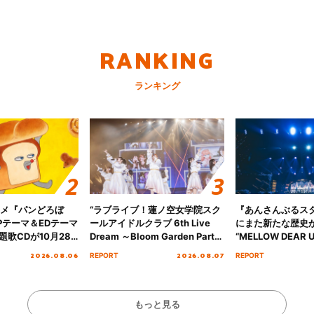
RANKING
ランキング
ニメ『パンどろぼ
“ラブライブ！蓮ノ空女学院スク
『あんさんぶるス
Pテーマ＆EDテーマ
ールアイドルクラブ 6th Live
にまた新たな歴史
歌CDが10月28
Dream ～Bloom Garden Party
“MELLOW DEAR U
決定！
～ ＜Bloom Garden Party
Tour Final「NICE
2026.08.06
2026.08.07
REPORT
REPORT
Stage／埼玉公演＞” Day.1レポ
!!」Dear 横浜BU
ート！
ト!!
もっと見る