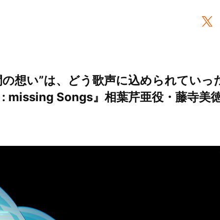
間の想い”は、どう歌声に込められていっ
 missing Songs』相葉芹亜役・藤寺
）