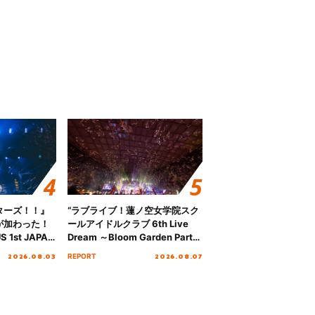
ターズ！！』
“ラブライブ！蓮ノ空女学院スク
が加わった！
ールアイドルクラブ 6th Live
S 1st JAPAN
Dream ～Bloom Garden Party
 to meet YOU
～ ＜Bloom Garden Party
2026.08.03
2026.08.07
REPORT
NTAI”をレポー
Stage／埼玉公演＞” Day.2レポ
ート！