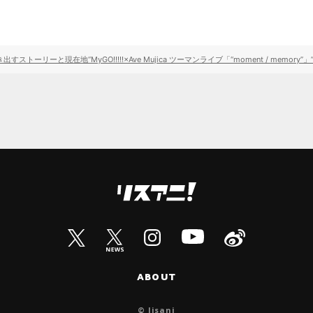
ーリーと現在地“MyGO!!!!!×Ave Mujica ツーマンライブ「“moment / memory”
ABOUT
© lisani