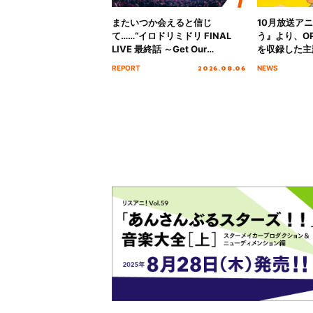
またいつか会えると信じ
10月放送ア
て……“イロドリミドリ FINAL
う』より、O
LIVE 最終話 ～Get Our
を収録した主題
MIRAI!!!!!!!!!!!!!!～”10年の活動
日にリリース
2026.08.06
REPORT
NEWS
を経てファイナルを迎える本公
演をレポート