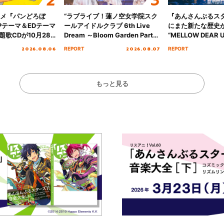
ニメ『パンどろぼ
“ラブライブ！蓮ノ空女学院スク
『あんさんぶるス
Pテーマ＆EDテーマ
ールアイドルクラブ 6th Live
にまた新たな歴史
歌CDが10月28
Dream ～Bloom Garden Party
“MELLOW DEAR U
決定！
～ ＜Bloom Garden Party
Tour Final「NICE
2026.08.06
2026.08.07
REPORT
REPORT
Stage／埼玉公演＞” Day.1レポ
!!」Dear 横浜BU
ート！
ト!!
もっと見る