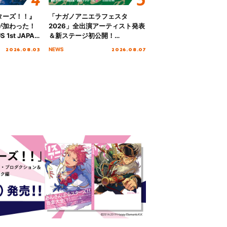
ターズ！！』
「ナガノアニエラフェスタ
が加わった！
2026」全出演アーティスト発表
S 1st JAPAN
＆新ステージ初公開！
 to meet YOU
GEARMANIAの参戦も決定し、
2026.08.03
2026.08.07
NEWS
NTAI”をレポー
初となる第3ステージの全貌が明
らかに！