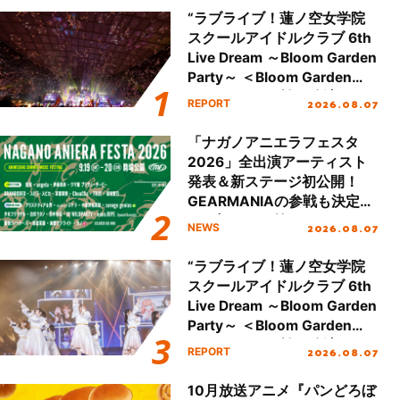
“ラブライブ！蓮ノ空女学院
スクールアイドルクラブ 6th
Live Dream ～Bloom Garden
Party～ ＜Bloom Garden
Party Stage／埼玉公演＞”
2026.08.07
REPORT
Day.2レポート！
「ナガノアニエラフェスタ
2026」全出演アーティスト
発表＆新ステージ初公開！
GEARMANIAの参戦も決定
し、初となる第3ステージの
2026.08.07
NEWS
全貌が明らかに！
“ラブライブ！蓮ノ空女学院
スクールアイドルクラブ 6th
Live Dream ～Bloom Garden
Party～ ＜Bloom Garden
Party Stage／埼玉公演＞”
2026.08.07
REPORT
Day.1レポート！
10月放送アニメ『パンどろぼ