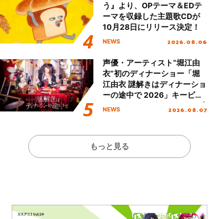
う』より、OPテーマ＆EDテ
ーマを収録した主題歌CDが
10月28日にリリース決定！
2026.08.06
NEWS
声優・アーティスト“堀江由
衣”初のディナーショー「堀
江由衣 謎解きはディナーショ
ーの途中で 2026」キービジ
ュアル＆グッズラインナップ
2026.08.07
NEWS
が公開！
もっと見る