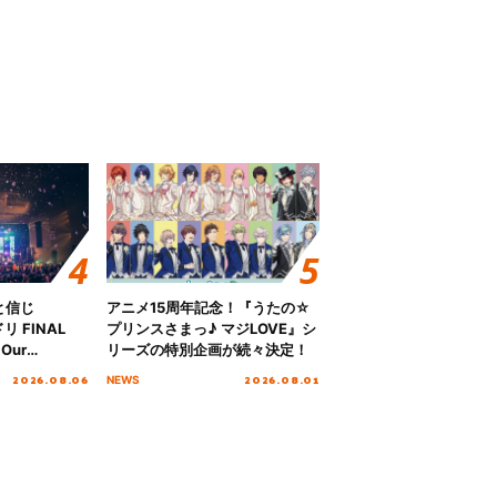
と信じ
アニメ15周年記念！『うたの☆
 FINAL
プリンスさまっ♪ マジLOVE』シ
Our
リーズの特別企画が続々決定！
!!!～”10年の活動
2026.08.06
2026.08.01
NEWS
を迎える本公