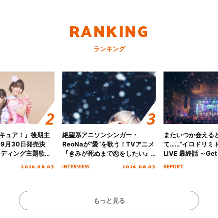
RANKING
ランキング
キュア！』後期主
絶望系アニソンシンガー・
またいつか会える
 9月30日発売決
ReoNaが“愛”を歌う！TVアニメ
て……“イロドリミドリ
ンディング主題歌
『きみが死ぬまで恋をしたい』
LIVE 最終話 ～Get 
る☆きっとあえ
オープニング主題歌「Amore」
MIRAI!!!!!!!!!!!
2026.08.03
2026.08.03
INTERVIEW
REPORT
ズ先行配信開始！
インタビュー
を経てファイナル
演をレポート
もっと見る