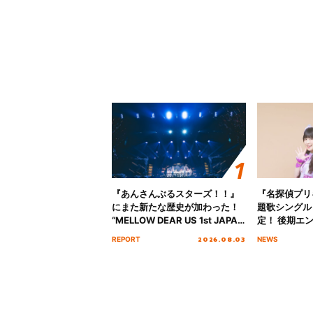
『あんさんぶるスターズ！！』
『名探偵プリ
にまた新たな歴史が加わった！
題歌シングル
“MELLOW DEAR US 1st JAPAN
定！ 後期エ
Tour Final「NICE to meet YOU
「いつかわか
2026.08.03
REPORT
NEWS
!!」Dear 横浜BUNTAI”をレポー
る」TVサイ
ト!!