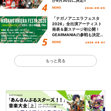
が9月30日に決定!!
2026.08.09
NEWS
「ナガノアニエラフェスタ
2026」全出演アーティスト
発表＆新ステージ初公開！
GEARMANIAの参戦も決定
し、初となる第3ステージの
2026.08.07
NEWS
全貌が明らかに！
もっと見る