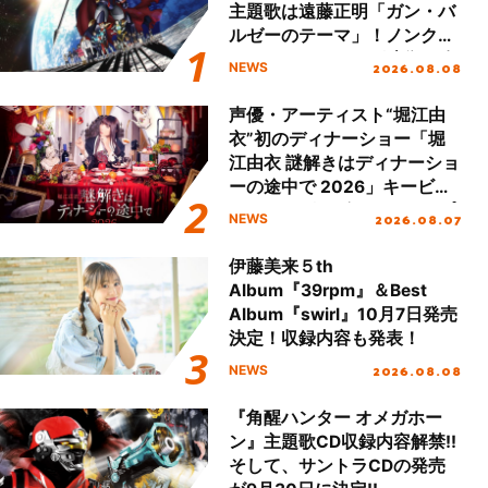
主題歌は遠藤正明「ガン・バ
ルゼーのテーマ」！ノンクレ
ジットエンディング映像も公
2026.08.08
NEWS
開！
声優・アーティスト“堀江由
衣”初のディナーショー「堀
江由衣 謎解きはディナーショ
ーの途中で 2026」キービジ
ュアル＆グッズラインナップ
2026.08.07
NEWS
が公開！
伊藤美来５th
Album『39rpm』＆Best
Album『swirl』10月7日発売
決定！収録内容も発表！
2026.08.08
NEWS
『角醒ハンター オメガホー
ン』主題歌CD収録内容解禁!!
そして、サントラCDの発売