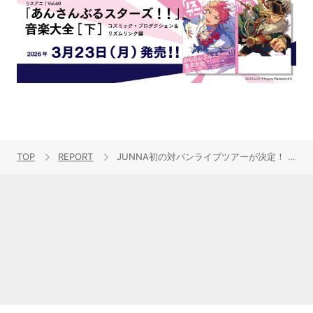
TOP
REPORT
JUNNA初の対バンライブツアーが決定！ 福山芳樹、May’n、ASCAを迎える“JUNNA × CrosSing You Tour 2025”に向けて、無限の可能性を語る