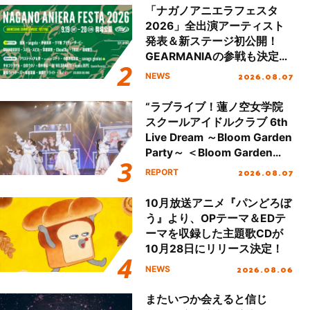
「ナガノアニエラフェスタ
2026」全出演アーティスト
発表＆新ステージ初公開！
GEARMANIAの参戦も決定
し、初となる第3ステージの
2026.08.07
NEWS
全貌が明らかに！
“ラブライブ！蓮ノ空女学院
スクールアイドルクラブ 6th
Live Dream ～Bloom Garden
Party～ ＜Bloom Garden
Party Stage／埼玉公演＞”
2026.08.07
REPORT
Day.1レポート！
10月放送アニメ『パンどろぼ
う』より、OPテーマ＆EDテ
ーマを収録した主題歌CDが
10月28日にリリース決定！
2026.08.06
NEWS
またいつか会えると信じ