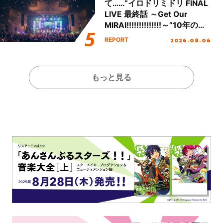
て……“イロドリミドリ FINAL
LIVE 最終話 ～Get Our
MIRAI!!!!!!!!!!!!!!～”10年の活
動を経てファイナルを迎える
2026.08.06
REPORT
本公演をレポート
もっと見る