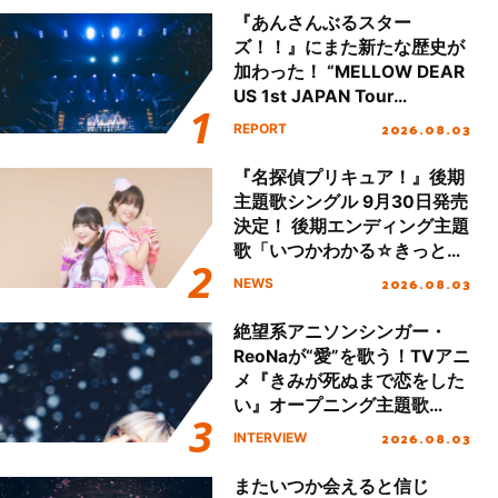
『あんさんぶるスター
ズ！！』にまた新たな歴史が
加わった！ “MELLOW DEAR
US 1st JAPAN Tour
Final「NICE to meet YOU
2026.08.03
REPORT
!!」Dear 横浜BUNTAI”をレポ
ート!!
『名探偵プリキュア！』後期
主題歌シングル 9月30日発売
決定！ 後期エンディング主題
歌「いつかわかる☆きっとあ
える」TVサイズ先行配信開
2026.08.03
NEWS
始！
絶望系アニソンシンガー・
ReoNaが“愛”を歌う！TVアニ
メ『きみが死ぬまで恋をした
い』オープニング主題歌
「Amore」インタビュー
2026.08.03
INTERVIEW
またいつか会えると信じ