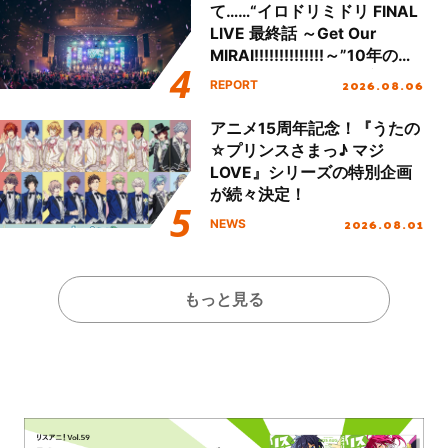
て……“イロドリミドリ FINAL
LIVE 最終話 ～Get Our
MIRAI!!!!!!!!!!!!!!～”10年の活
動を経てファイナルを迎える
2026.08.06
REPORT
本公演をレポート
アニメ15周年記念！『うたの
☆プリンスさまっ♪ マジ
LOVE』シリーズの特別企画
が続々決定！
2026.08.01
NEWS
もっと見る