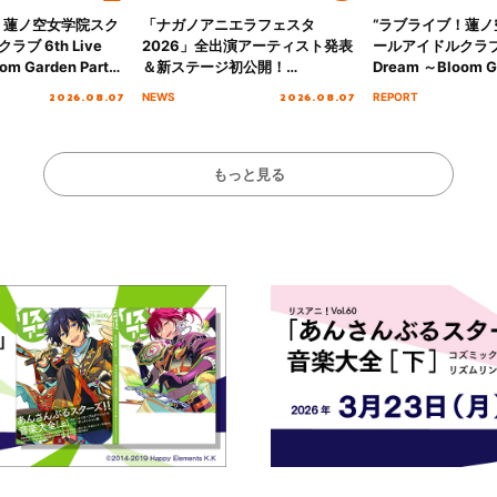
！蓮ノ空女学院スク
「ナガノアニエラフェスタ
“ラブライブ！蓮
ブ 6th Live
2026」全出演アーティスト発表
ールアイドルクラブ 6
om Garden Party
＆新ステージ初公開！
Dream ～Bloom Ga
arden Party
GEARMANIAの参戦も決定し、
～ ＜Bloom Garde
2026.08.07
2026.08.07
NEWS
REPORT
公演＞” Day.2レポ
初となる第3ステージの全貌が明
Stage／埼玉公演＞”
らかに！
ート！
もっと見る