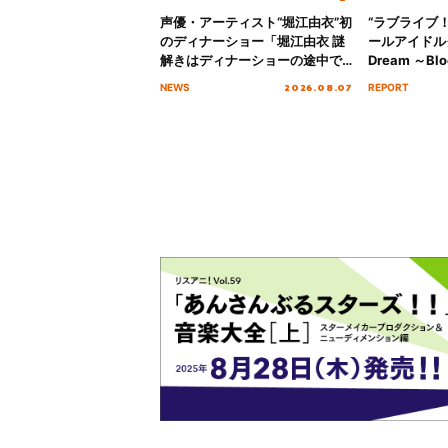
声優・アーティスト“堀江由衣”初
“ラブライブ
のディナーショー「堀江由衣 謎
ールアイドルクラ
解きはディナーショーの途中で
Dream ～Blo
2026」キービジュアル＆グッズ
～ ＜Bloom G
2026.08.07
NEWS
REPORT
ラインナップが公開！
Stage／埼玉
ート！