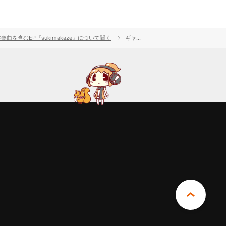
本楽曲を含むEP『sukimakaze』について聞く
ギャラリー