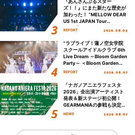
『あんさんぶるスター
ズ！！』にまた新たな歴史が
加わった！ “MELLOW DEAR
US 1st JAPAN Tour
Final「NICE to meet YOU
2026.08.03
REPORT
!!」Dear 横浜BUNTAI”をレポ
ート!!
“ラブライブ！蓮ノ空女学院
スクールアイドルクラブ 6th
Live Dream ～Bloom Garden
Party～ ＜Bloom Garden
Party Stage／埼玉公演＞”
2026.08.07
REPORT
Day.1レポート！
「ナガノアニエラフェスタ
2026」全出演アーティスト
発表＆新ステージ初公開！
GEARMANIAの参戦も決定
し、初となる第3ステージの
2026.08.07
NEWS
全貌が明らかに！