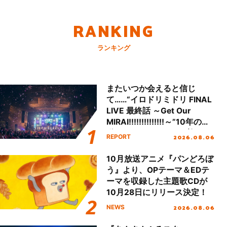
RANKING
ランキング
またいつか会えると信じ
て……“イロドリミドリ FINAL
LIVE 最終話 ～Get Our
MIRAI!!!!!!!!!!!!!!～”10年の活
動を経てファイナルを迎える
2026.08.06
REPORT
本公演をレポート
10月放送アニメ『パンどろぼ
う』より、OPテーマ＆EDテ
ーマを収録した主題歌CDが
10月28日にリリース決定！
2026.08.06
NEWS