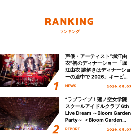
RANKING
ランキング
声優・アーティスト“堀江由
衣”初のディナーショー「堀
江由衣 謎解きはディナーショ
ーの途中で 2026」キービジ
ュアル＆グッズラインナップ
2026.08.07
NEWS
が公開！
“ラブライブ！蓮ノ空女学院
スクールアイドルクラブ 6th
Live Dream ～Bloom Garden
Party～ ＜Bloom Garden
Party Stage／埼玉公演＞”
2026.08.07
REPORT
Day.2レポート！