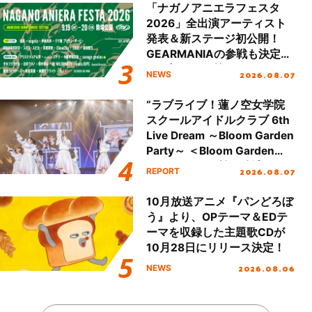
「ナガノアニエラフェスタ
2026」全出演アーティスト
発表＆新ステージ初公開！
GEARMANIAの参戦も決定
し、初となる第3ステージの
2026.08.07
NEWS
全貌が明らかに！
“ラブライブ！蓮ノ空女学院
スクールアイドルクラブ 6th
Live Dream ～Bloom Garden
Party～ ＜Bloom Garden
Party Stage／埼玉公演＞”
2026.08.07
REPORT
Day.1レポート！
10月放送アニメ『パンどろぼ
う』より、OPテーマ＆EDテ
ーマを収録した主題歌CDが
10月28日にリリース決定！
2026.08.06
NEWS