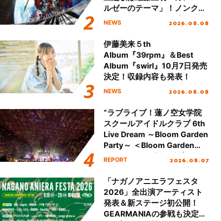
ルゼーのテーマ」！ノンクレ
ジットエンディング映像も公
2026.08.08
NEWS
開！
伊藤美来５th
Album『39rpm』＆Best
Album『swirl』10月7日発売
決定！収録内容も発表！
2026.08.08
NEWS
“ラブライブ！蓮ノ空女学院
スクールアイドルクラブ 6th
Live Dream ～Bloom Garden
Party～ ＜Bloom Garden
Party Stage／埼玉公演＞”
2026.08.07
REPORT
Day.2レポート！
「ナガノアニエラフェスタ
2026」全出演アーティスト
発表＆新ステージ初公開！
GEARMANIAの参戦も決定