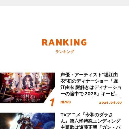
RANKING
ランキング
声優・アーティスト“堀江由
衣”初のディナーショー「堀
江由衣 謎解きはディナーショ
ーの途中で 2026」キービジ
ュアル＆グッズラインナップ
2026.08.07
NEWS
が公開！
TVアニメ『令和のダラさ
ん』第六怪特殊エンディング
主題歌は遠藤正明「ガン・バ