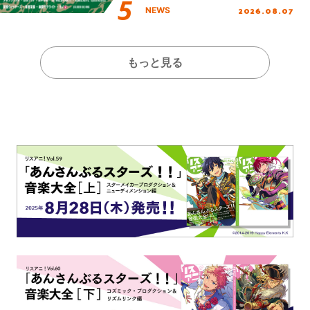
し、初となる第3ステージの
2026.08.07
NEWS
全貌が明らかに！
もっと見る