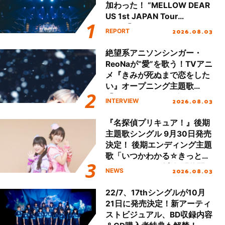
加わった！ “MELLOW DEAR
US 1st JAPAN Tour
Final「NICE to meet YOU
2026.08.03
REPORT
!!」Dear 横浜BUNTAI”をレポ
ート!!
絶望系アニソンシンガー・
ReoNaが“愛”を歌う！TVアニ
メ『きみが死ぬまで恋をした
い』オープニング主題歌
「Amore」インタビュー
2026.08.03
INTERVIEW
『名探偵プリキュア！』後期
主題歌シングル 9月30日発売
決定！ 後期エンディング主題
歌「いつかわかる☆きっとあ
える」TVサイズ先行配信開
2026.08.03
NEWS
始！
22/7、17thシングルが10月
21日に発売決定！新アーティ
ストビジュアル、BD収録内容