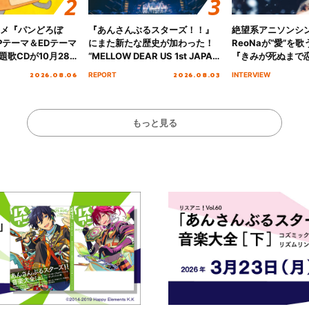
ニメ『パンどろぼ
『あんさんぶるスターズ！！』
絶望系アニソンシ
Pテーマ＆EDテーマ
にまた新たな歴史が加わった！
ReoNaが“愛”を
歌CDが10月28
“MELLOW DEAR US 1st JAPAN
『きみが死ぬまで
決定！
Tour Final「NICE to meet YOU
オープニング主題歌
2026.08.06
2026.08.03
REPORT
INTERVIEW
!!」Dear 横浜BUNTAI”をレポー
インタビュー
ト!!
もっと見る