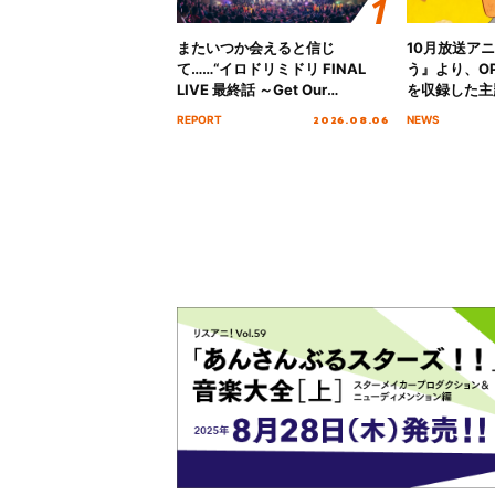
またいつか会えると信じ
10月放送ア
て……“イロドリミドリ FINAL
う』より、O
LIVE 最終話 ～Get Our
を収録した主題
MIRAI!!!!!!!!!!!!!!～”10年の活動
日にリリース
2026.08.06
REPORT
NEWS
を経てファイナルを迎える本公
演をレポート