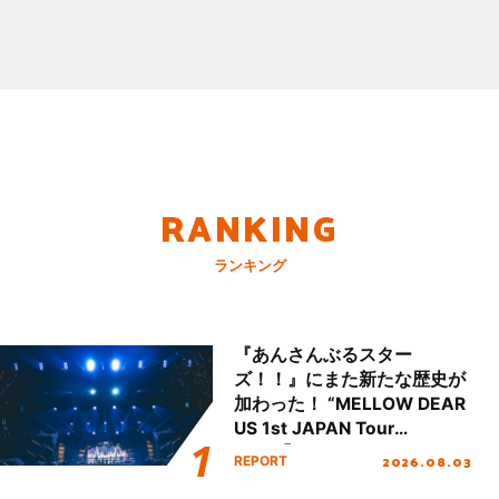
RANKING
ランキング
『あんさんぶるスター
ズ！！』にまた新たな歴史が
加わった！ “MELLOW DEAR
US 1st JAPAN Tour
Final「NICE to meet YOU
2026.08.03
REPORT
!!」Dear 横浜BUNTAI”をレポ