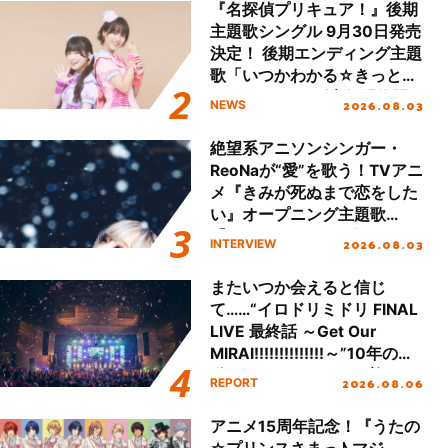
ート!!
『名探偵プリキュア！』後期
主題歌シングル 9月30日発売
決定！ 後期エンディング主題
歌「いつかわかる☆きっとあ
える」TVサイズ先行配信開
2026.08.03
NEWS
始！
絶望系アニソンシンガー・
ReoNaが“愛”を歌う！TVアニ
メ『きみが死ぬまで恋をした
い』オープニング主題歌
「Amore」インタビュー
2026.08.03
INTERVIEW
またいつか会えると信じ
て……“イロドリミドリ FINAL
LIVE 最終話 ～Get Our
MIRAI!!!!!!!!!!!!!!～”10年の活
動を経てファイナルを迎える
2026.08.06
REPORT
本公演をレポート
アニメ15周年記念！『うたの