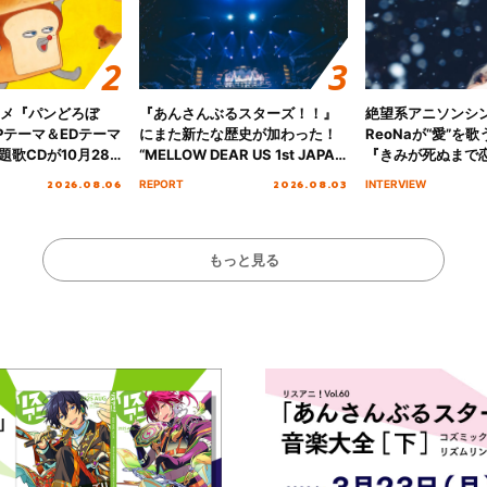
ニメ『パンどろぼ
『あんさんぶるスターズ！！』
絶望系アニソンシ
Pテーマ＆EDテーマ
にまた新たな歴史が加わった！
ReoNaが“愛”を
歌CDが10月28
“MELLOW DEAR US 1st JAPAN
『きみが死ぬまで
決定！
Tour Final「NICE to meet YOU
オープニング主題歌
2026.08.06
2026.08.03
REPORT
INTERVIEW
!!」Dear 横浜BUNTAI”をレポー
インタビュー
ト!!
もっと見る