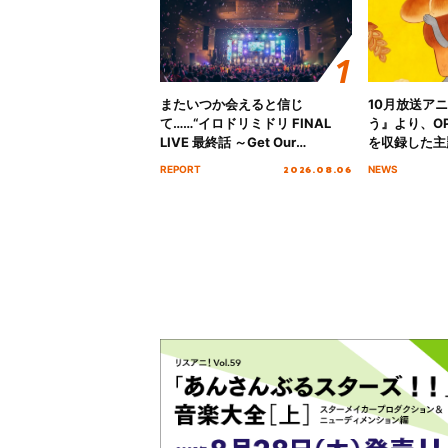
またいつか会えると信じ
10月放送ア
て……“イロドリミドリ FINAL
う』より、O
LIVE 最終話 ～Get Our
を収録した主題
MIRAI!!!!!!!!!!!!!!～”10年の活動
日にリリース
2026.08.06
REPORT
NEWS
を経てファイナルを迎える本公
演をレポート