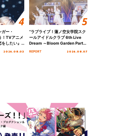
ンガー・
“ラブライブ！蓮ノ空女学院スク
歌う！TVアニメ
ールアイドルクラブ 6th Live
恋をしたい』
Dream ～Bloom Garden Party
「Amore」
～ ＜Bloom Garden Party
2026.08.03
2026.08.07
REPORT
Stage／埼玉公演＞” Day.1レポ
ート！