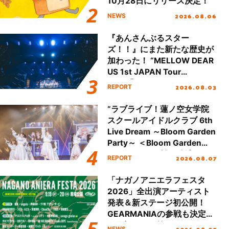
10月28日にリリース決定！
2026.08.06
NEWS
『あんさんぶるスター
ズ！！』にまた新たな歴史が
加わった！ “MELLOW DEAR
US 1st JAPAN Tour
Final「NICE to meet YOU
2026.08.03
REPORT
!!」Dear 横浜BUNTAI”をレポ
ート!!
“ラブライブ！蓮ノ空女学院
スクールアイドルクラブ 6th
Live Dream ～Bloom Garden
Party～ ＜Bloom Garden
Party Stage／埼玉公演＞”
2026.08.07
REPORT
Day.1レポート！
「ナガノアニエラフェスタ
2026」全出演アーティスト
発表＆新ステージ初公開！
GEARMANIAの参戦も決定
し、初となる第3ステージの
NEWS