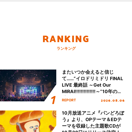
RANKING
ランキング
またいつか会えると信じ
て……“イロドリミドリ FINAL
LIVE 最終話 ～Get Our
MIRAI!!!!!!!!!!!!!!～”10年の活
動を経てファイナルを迎える
2026.08.06
REPORT
本公演をレポート
10月放送アニメ『パンどろぼ
う』より、OPテーマ＆EDテ
ーマを収録した主題歌CDが