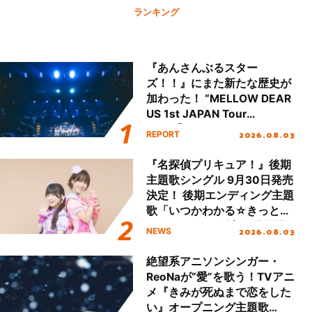
ランキング
『あんさんぶるスター
ズ！！』にまた新たな歴史が
加わった！ “MELLOW DEAR
US 1st JAPAN Tour
Final「NICE to meet YOU
2026.08.03
REPORT
!!」Dear 横浜BUNTAI”をレポ
ート!!
『名探偵プリキュア！』後期
主題歌シングル 9月30日発売
決定！ 後期エンディング主題
歌「いつかわかる☆きっとあ
える」TVサイズ先行配信開
2026.08.03
NEWS
始！
絶望系アニソンシンガー・
ReoNaが“愛”を歌う！TVアニ
メ『きみが死ぬまで恋をした
い』オープニング主題歌