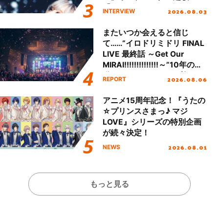
「Amore」インタビュー
2026.08.03
INTERVIEW
またいつか会えると信じ
て……“イロドリミドリ FINAL
LIVE 最終話 ～Get Our
MIRAI!!!!!!!!!!!!!!～”10年の活
動を経てファイナルを迎える
2026.08.06
REPORT
本公演をレポート
アニメ15周年記念！『うたの
☆プリンスさまっ♪ マジ
LOVE』シリーズの特別企画
が続々決定！
2026.08.01
NEWS
もっと見る