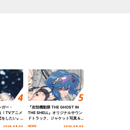
ンガー・
『攻殻機動隊 THE GHOST IN
歌う！TVアニメ
THE SHELL』オリジナルサウン
恋をしたい』
ドトラック、ジャケット写真＆
「Amore」
収録楽曲を公開！
2026.08.03
2026.08.06
NEWS