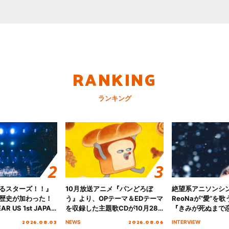
RANKING
ランキング
るスターズ！！』
10月放送アニメ『パンどろぼ
絶望系アニソンシ
歴史が加わった！
う』より、OPテーマ＆EDテーマ
ReoNaが“愛”を
AR US 1st JAPAN
を収録した主題歌CDが10月28
『きみが死ぬまで
NICE to meet YOU
日にリリース決定！
オープニング主題歌
2026.08.03
2026.08.06
NEWS
INTERVIEW
横浜BUNTAI”をレポー
インタビュー