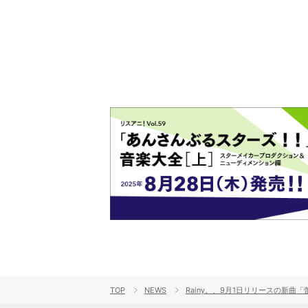
演をレポート
ト!!
TOP
NEWS
Rainy。、9月1日リリースの新