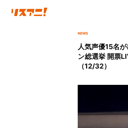
NEWS
人気声優15名が出
ン総選挙 開票L
（12/32）