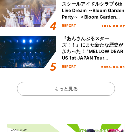
スクールアイドルクラブ 6th
Live Dream ～Bloom Garden
Party～ ＜Bloom Garden
Party Stage／埼玉公演＞”
2026.08.07
REPORT
Day.1レポート！
『あんさんぶるスター
ズ！！』にまた新たな歴史が
加わった！ “MELLOW DEAR
US 1st JAPAN Tour
Final「NICE to meet YOU
2026.08.03
REPORT
!!」Dear 横浜BUNTAI”をレポ
ート!!
もっと見る