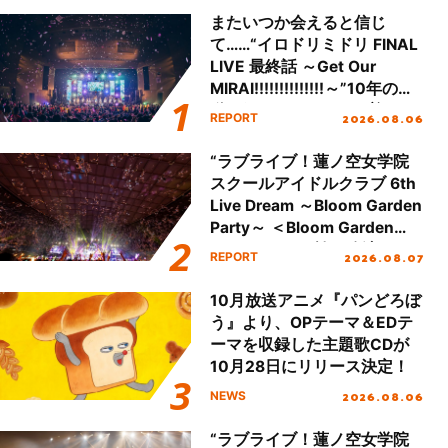
またいつか会えると信じ
て……“イロドリミドリ FINAL
LIVE 最終話 ～Get Our
MIRAI!!!!!!!!!!!!!!～”10年の活
動を経てファイナルを迎える
2026.08.06
REPORT
本公演をレポート
“ラブライブ！蓮ノ空女学院
スクールアイドルクラブ 6th
Live Dream ～Bloom Garden
Party～ ＜Bloom Garden
Party Stage／埼玉公演＞”
2026.08.07
REPORT
Day.2レポート！
10月放送アニメ『パンどろぼ
う』より、OPテーマ＆EDテ
ーマを収録した主題歌CDが
10月28日にリリース決定！
2026.08.06
NEWS
“ラブライブ！蓮ノ空女学院