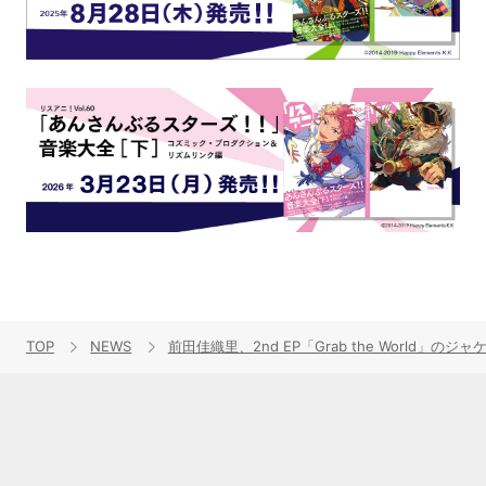
TOP
NEWS
前田佳織里、2nd EP「Grab the Worl