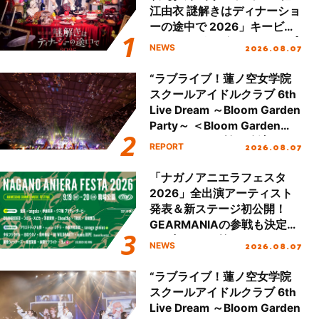
江由衣 謎解きはディナーショ
ーの途中で 2026」キービジ
ュアル＆グッズラインナップ
2026.08.07
NEWS
が公開！
“ラブライブ！蓮ノ空女学院
スクールアイドルクラブ 6th
Live Dream ～Bloom Garden
Party～ ＜Bloom Garden
Party Stage／埼玉公演＞”
2026.08.07
REPORT
Day.2レポート！
「ナガノアニエラフェスタ
2026」全出演アーティスト
発表＆新ステージ初公開！
GEARMANIAの参戦も決定
し、初となる第3ステージの
2026.08.07
NEWS
全貌が明らかに！
“ラブライブ！蓮ノ空女学院
スクールアイドルクラブ 6th
Live Dream ～Bloom Garden