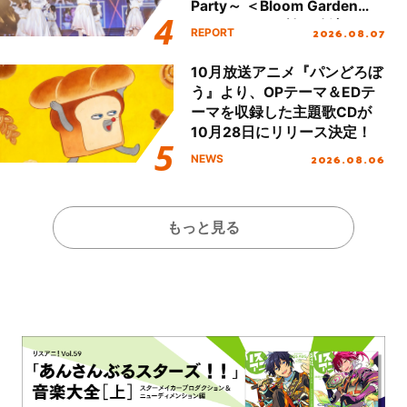
Party～ ＜Bloom Garden
Party Stage／埼玉公演＞”
2026.08.07
REPORT
Day.1レポート！
10月放送アニメ『パンどろぼ
う』より、OPテーマ＆EDテ
ーマを収録した主題歌CDが
10月28日にリリース決定！
2026.08.06
NEWS
もっと見る