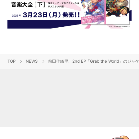
TOP
NEWS
前田佳織里、2nd EP「Grab the Worl