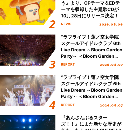
う』より、OPテーマ＆EDテ
ーマを収録した主題歌CDが
10月28日にリリース決定！
2026.08.06
NEWS
“ラブライブ！蓮ノ空女学院
スクールアイドルクラブ 6th
Live Dream ～Bloom Garden
Party～ ＜Bloom Garden
Party Stage／埼玉公演＞”
2026.08.07
REPORT
Day.2レポート！
“ラブライブ！蓮ノ空女学院
スクールアイドルクラブ 6th
Live Dream ～Bloom Garden
Party～ ＜Bloom Garden
Party Stage／埼玉公演＞”
2026.08.07
REPORT
Day.1レポート！
『あんさんぶるスター
ズ！！』にまた新たな歴史が