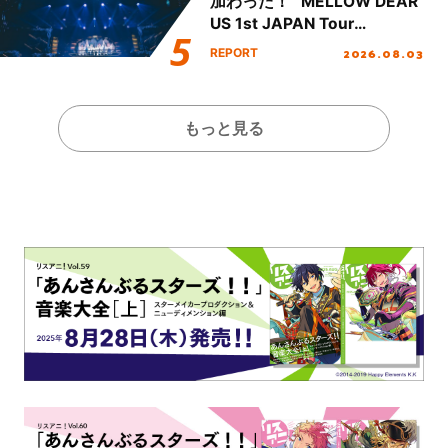
加わった！ “MELLOW DEAR
US 1st JAPAN Tour
Final「NICE to meet YOU
2026.08.03
REPORT
!!」Dear 横浜BUNTAI”をレポ
ート!!
もっと見る