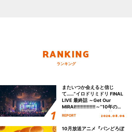
RANKING
ランキング
またいつか会えると信じ
て……“イロドリミドリ FINAL
LIVE 最終話 ～Get Our
MIRAI!!!!!!!!!!!!!!～”10年の活
動を経てファイナルを迎える
2026.08.06
REPORT
本公演をレポート
10月放送アニメ『パンどろぼ