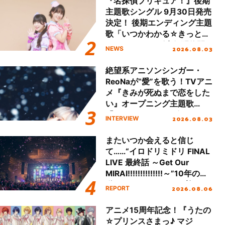
『名探偵プリキュア！』後期
主題歌シングル 9月30日発売
決定！ 後期エンディング主題
歌「いつかわかる☆きっとあ
える」TVサイズ先行配信開
2026.08.03
NEWS
始！
絶望系アニソンシンガー・
ReoNaが“愛”を歌う！TVアニ
メ『きみが死ぬまで恋をした
い』オープニング主題歌
「Amore」インタビュー
2026.08.03
INTERVIEW
またいつか会えると信じ
て……“イロドリミドリ FINAL
LIVE 最終話 ～Get Our
MIRAI!!!!!!!!!!!!!!～”10年の活
動を経てファイナルを迎える
2026.08.06
REPORT
本公演をレポート
アニメ15周年記念！『うたの
☆プリンスさまっ♪ マジ