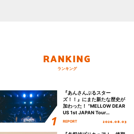
RANKING
ランキング
『あんさんぶるスター
ズ！！』にまた新たな歴史が
加わった！ “MELLOW DEAR
US 1st JAPAN Tour
Final「NICE to meet YOU
2026.08.03
REPORT
!!」Dear 横浜BUNTAI”をレポ
ート!!