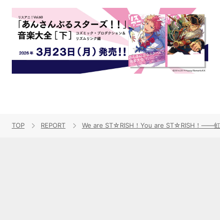
TOP
REPORT
We are ST☆RISH！You are ST☆RISH