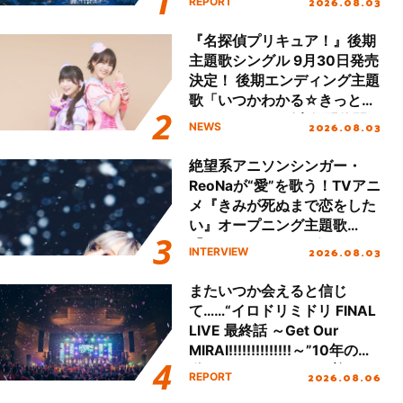
2026.08.03
REPORT
!!」Dear 横浜BUNTAI”をレポ
ート!!
『名探偵プリキュア！』後期
主題歌シングル 9月30日発売
決定！ 後期エンディング主題
歌「いつかわかる☆きっとあ
える」TVサイズ先行配信開
2026.08.03
NEWS
始！
絶望系アニソンシンガー・
ReoNaが“愛”を歌う！TVアニ
メ『きみが死ぬまで恋をした
い』オープニング主題歌
「Amore」インタビュー
2026.08.03
INTERVIEW
またいつか会えると信じ
て……“イロドリミドリ FINAL
LIVE 最終話 ～Get Our
MIRAI!!!!!!!!!!!!!!～”10年の活
動を経てファイナルを迎える
2026.08.06
REPORT
本公演をレポート