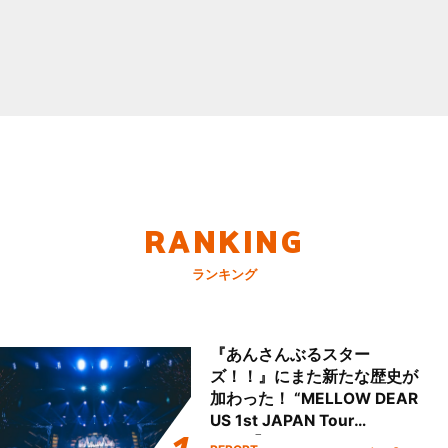
RANKING
ランキング
『あんさんぶるスター
ズ！！』にまた新たな歴史が
加わった！ “MELLOW DEAR
US 1st JAPAN Tour
Final「NICE to meet YOU