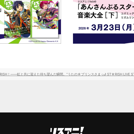
e ST☆RISH！――虹と共に迎えた待ち望んだ瞬間。“うたの☆プリンスさまっ♪ ST☆RISH LIVE STA