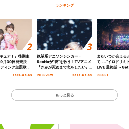
ランキング
キュア！』後期主
絶望系アニソンシンガー・
またいつか会える
 9月30日発売決
ReoNaが“愛”を歌う！TVアニメ
て……“イロドリミドリ
ンディング主題歌
『きみが死ぬまで恋をしたい』
LIVE 最終話 ～Get 
る☆きっとあえ
オープニング主題歌「Amore」
MIRAI!!!!!!!!!!!
2026.08.03
2026.08.03
INTERVIEW
REPORT
ズ先行配信開始！
インタビュー
を経てファイナル
演をレポート
もっと見る