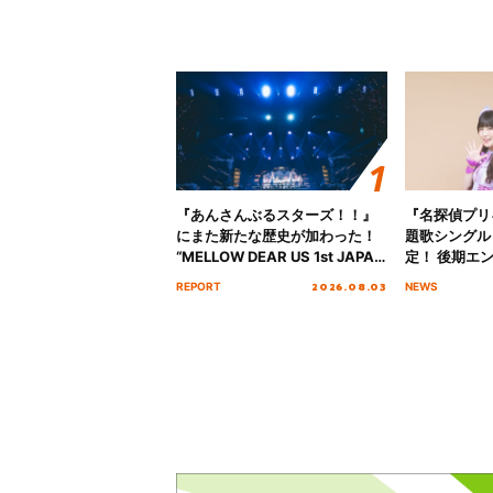
『あんさんぶるスターズ！！』
『名探偵プリ
にまた新たな歴史が加わった！
題歌シングル
“MELLOW DEAR US 1st JAPAN
定！ 後期エ
Tour Final「NICE to meet YOU
「いつかわか
2026.08.03
REPORT
NEWS
!!」Dear 横浜BUNTAI”をレポー
る」TVサイ
ト!!