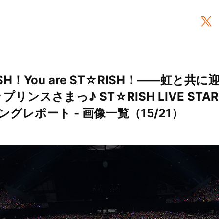
☆RISH！You are ST☆RISH！――虹と
ンスさまっ♪ ST☆RISH LIVE STAR T
”ロングレポート - 画像一覧（15/21）