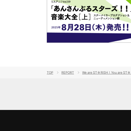
TOP
REPORT
We are ST☆RISH！You ar