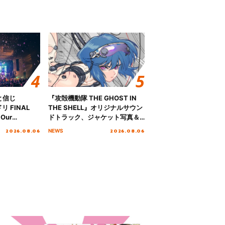
と信じ
『攻殻機動隊 THE GHOST IN
 FINAL
THE SHELL』オリジナルサウン
Our
ドトラック、ジャケット写真＆
!!!～”10年の活動
収録楽曲を公開！
2026.08.06
2026.08.06
NEWS
を迎える本公