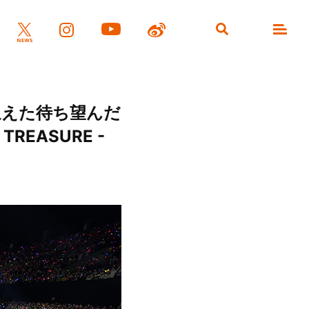
共に迎えた待ち望んだ
REASURE -