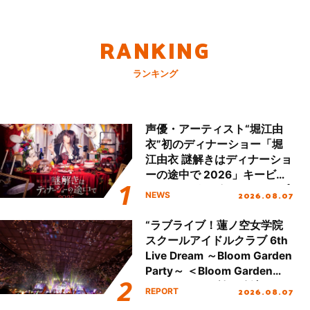
RANKING
ランキング
声優・アーティスト“堀江由
衣”初のディナーショー「堀
江由衣 謎解きはディナーショ
ーの途中で 2026」キービジ
ュアル＆グッズラインナップ
2026.08.07
NEWS
が公開！
“ラブライブ！蓮ノ空女学院
スクールアイドルクラブ 6th
Live Dream ～Bloom Garden
Party～ ＜Bloom Garden
Party Stage／埼玉公演＞”
2026.08.07
REPORT
Day.2レポート！