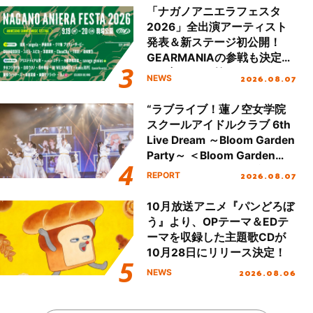
「ナガノアニエラフェスタ
2026」全出演アーティスト
発表＆新ステージ初公開！
GEARMANIAの参戦も決定
し、初となる第3ステージの
2026.08.07
NEWS
全貌が明らかに！
“ラブライブ！蓮ノ空女学院
スクールアイドルクラブ 6th
Live Dream ～Bloom Garden
Party～ ＜Bloom Garden
Party Stage／埼玉公演＞”
2026.08.07
REPORT
Day.1レポート！
10月放送アニメ『パンどろぼ
う』より、OPテーマ＆EDテ
ーマを収録した主題歌CDが
10月28日にリリース決定！
2026.08.06
NEWS