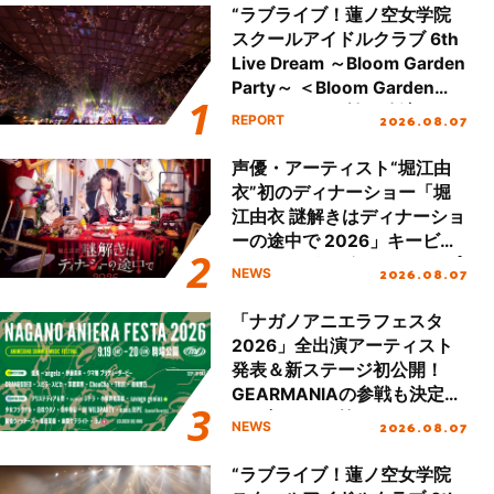
“ラブライブ！蓮ノ空女学院
スクールアイドルクラブ 6th
Live Dream ～Bloom Garden
Party～ ＜Bloom Garden
Party Stage／埼玉公演＞”
2026.08.07
REPORT
Day.2レポート！
声優・アーティスト“堀江由
衣”初のディナーショー「堀
江由衣 謎解きはディナーショ
ーの途中で 2026」キービジ
ュアル＆グッズラインナップ
2026.08.07
NEWS
が公開！
「ナガノアニエラフェスタ
2026」全出演アーティスト
発表＆新ステージ初公開！
GEARMANIAの参戦も決定
し、初となる第3ステージの
2026.08.07
NEWS
全貌が明らかに！
“ラブライブ！蓮ノ空女学院