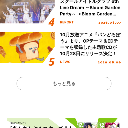
スクールアイドルクラブ 6th
Live Dream ～Bloom Garden
Party～ ＜Bloom Garden
Party Stage／埼玉公演＞”
2026.08.07
REPORT
Day.1レポート！
10月放送アニメ『パンどろぼ
う』より、OPテーマ＆EDテ
ーマを収録した主題歌CDが
10月28日にリリース決定！
2026.08.06
NEWS
もっと見る