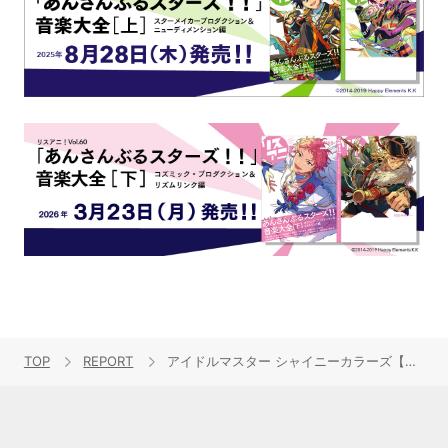
TOP
REPORT
アイドルマスター シャイニーカラーズ【イルミネーションスターズ・コメティック】、ASCA、asmi、内田雄馬、JUNNA、SennaRin、FictionJunction、Myuk、UniteUp!の9組が競演！“リスアニ！LIVE 2024”SATURDAY STAGE 速報レポート