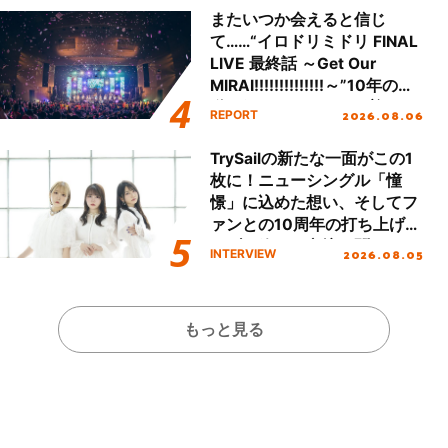
またいつか会えると信じ
て……“イロドリミドリ FINAL
LIVE 最終話 ～Get Our
MIRAI!!!!!!!!!!!!!!～”10年の活
動を経てファイナルを迎える
2026.08.06
REPORT
本公演をレポート
TrySailの新たな一面がこの1
枚に！ニューシングル「憧
憬」に込めた想い、そしてフ
ァンとの10周年の打ち上げラ
イブを終えた心境を聞いた。
2026.08.05
INTERVIEW
もっと見る