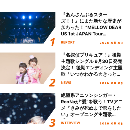
『あんさんぶるスター
ズ！！』にまた新たな歴史が
加わった！ “MELLOW DEAR
US 1st JAPAN Tour
Final「NICE to meet YOU
2026.08.03
REPORT
!!」Dear 横浜BUNTAI”をレポ
ート!!
『名探偵プリキュア！』後期
主題歌シングル 9月30日発売
決定！ 後期エンディング主題
歌「いつかわかる☆きっとあ
える」TVサイズ先行配信開
2026.08.03
NEWS
始！
絶望系アニソンシンガー・
ReoNaが“愛”を歌う！TVアニ
メ『きみが死ぬまで恋をした
い』オープニング主題歌
「Amore」インタビュー
2026.08.03
INTERVIEW