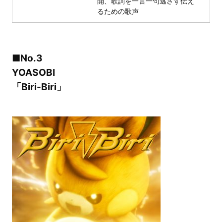
開、歌詞を一言一句逃さず伝え
るための歌声
■No.3
YOASOBI
「Biri-Biri」