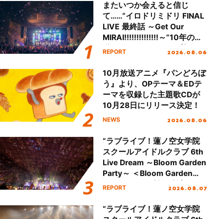
またいつか会えると信じ
て……“イロドリミドリ FINAL
LIVE 最終話 ～Get Our
MIRAI!!!!!!!!!!!!!!～”10年の活
動を経てファイナルを迎える
2026.08.06
REPORT
本公演をレポート
10月放送アニメ『パンどろぼ
う』より、OPテーマ＆EDテ
ーマを収録した主題歌CDが
10月28日にリリース決定！
2026.08.06
NEWS
“ラブライブ！蓮ノ空女学院
スクールアイドルクラブ 6th
Live Dream ～Bloom Garden
Party～ ＜Bloom Garden
Party Stage／埼玉公演＞”
2026.08.07
REPORT
Day.2レポート！
“ラブライブ！蓮ノ空女学院