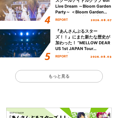
スクールアイドルクラブ 6th
Live Dream ～Bloom Garden
Party～ ＜Bloom Garden
Party Stage／埼玉公演＞”
2026.08.07
REPORT
Day.1レポート！
『あんさんぶるスター
ズ！！』にまた新たな歴史が
加わった！ “MELLOW DEAR
US 1st JAPAN Tour
Final「NICE to meet YOU
2026.08.03
REPORT
!!」Dear 横浜BUNTAI”をレポ
ート!!
もっと見る