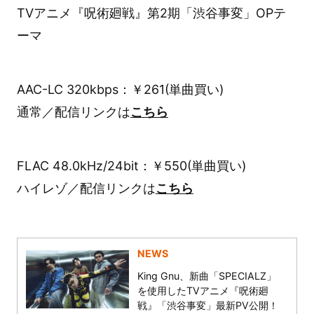
TVアニメ『呪術廻戦』第2期「渋谷事変」OPテ
ーマ
AAC-LC 320kbps：￥261(単曲買い)
通常／配信リンクは
こちら
FLAC 48.0kHz/24bit：￥550(単曲買い)
ハイレゾ／配信リンクは
こちら
NEWS
King Gnu、新曲「SPECIALZ」
を使用したTVアニメ『呪術廻
戦』「渋谷事変」最新PV公開！