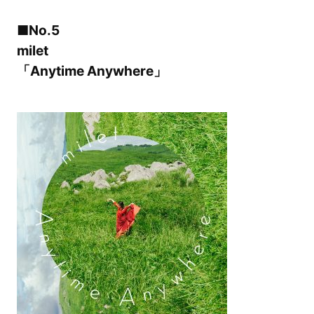
■No.5
milet
「Anytime Anywhere」