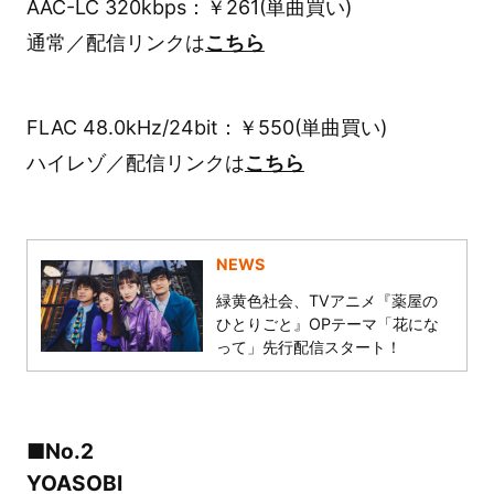
AAC-LC 320kbps：￥261(単曲買い)
通常／配信リンクは
こちら
FLAC 48.0kHz/24bit：￥550(単曲買い)
ハイレゾ／配信リンクは
こちら
NEWS
緑黄色社会、TVアニメ『薬屋の
ひとりごと』OPテーマ「花にな
って」先行配信スタート！
■No.2
YOASOBI