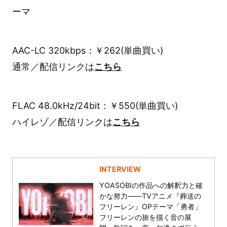
ーマ
AAC-LC 320kbps：￥262(単曲買い)
通常／配信リンクは
こちら
FLAC 48.0kHz/24bit：￥550(単曲買い)
ハイレゾ／配信リンクは
こちら
INTERVIEW
YOASOBIの作品への解釈力と確
かな努力――TVアニメ『葬送の
フリーレン』OPテーマ「勇者」
フリーレンの旅を描く音の展