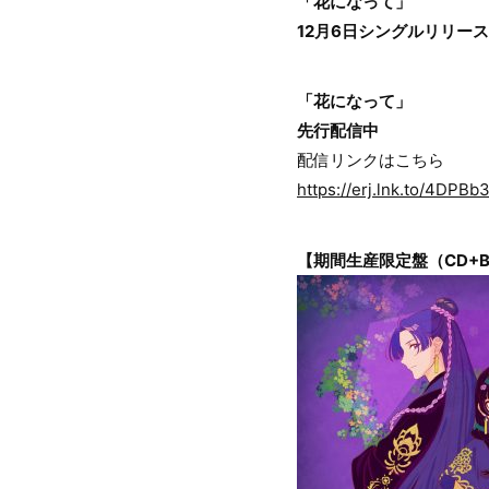
「花になって」
12月6日シングルリリース
「花になって」
先行配信中
配信リンクはこちら
https://erj.lnk.to/4DPBb
【期間生産限定盤（CD+Bl