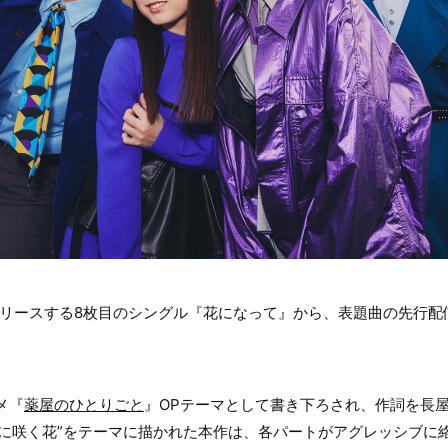
リリースする8枚目のシングル『花になって』から、表題曲の先行配信
メ『
薬屋のひとりごと
』OPテーマとして書き下ろされ、作詞を長屋晴子(
“日陰に咲く花”をテーマに描かれた本作は、各パートがアグレッシブ