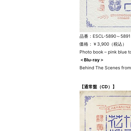
品番：ESCL-5890～5891
価格：￥3,900（税込）
Photo book – pink blue
＜Blu-ray＞
Behind The Scenes from 
【通常盤（CD）】