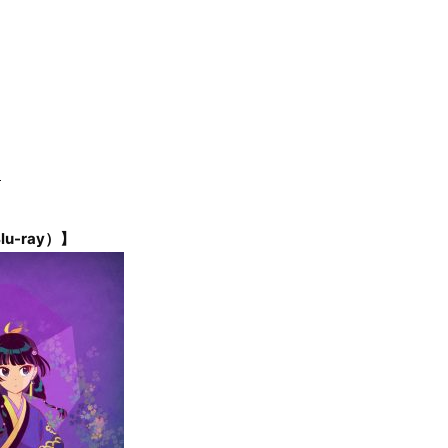
3
u-ray）】