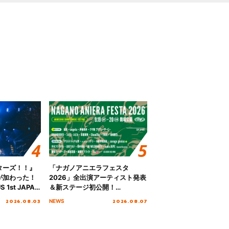
ターズ！！』
「ナガノアニエラフェスタ
が加わった！
2026」全出演アーティスト発表
S 1st JAPAN
＆新ステージ初公開！
 to meet YOU
GEARMANIAの参戦も決定し、
2026.08.03
2026.08.07
NEWS
NTAI”をレポー
初となる第3ステージの全貌が明
らかに！