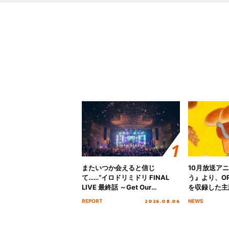
またいつか会えると信じ
10月放送ア
て……“イロドリミドリ FINAL
う』より、O
LIVE 最終話 ～Get Our
を収録した主題
MIRAI!!!!!!!!!!!!!!～”10年の活動
日にリリース
2026.08.06
REPORT
NEWS
を経てファイナルを迎える本公
演をレポート