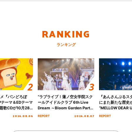
RANKING
ランキング
ニメ『パンどろぼ
“ラブライブ！蓮ノ空女学院スク
『あんさんぶるス
Pテーマ＆EDテーマ
ールアイドルクラブ 6th Live
にまた新たな歴史
歌CDが10月28
Dream ～Bloom Garden Party
“MELLOW DEAR U
決定！
～ ＜Bloom Garden Party
Tour Final「NICE
2026.08.06
2026.08.07
REPORT
REPORT
Stage／埼玉公演＞” Day.1レポ
!!」Dear 横浜BU
ート！
ト!!