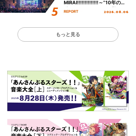
MIRAI!!!!!!!!!!!!!!～”10年の活
動を経てファイナルを迎える
2026.08.06
REPORT
本公演をレポート
もっと見る