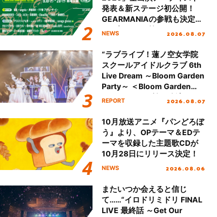
発表＆新ステージ初公開！
GEARMANIAの参戦も決定
し、初となる第3ステージの
2026.08.07
NEWS
全貌が明らかに！
“ラブライブ！蓮ノ空女学院
スクールアイドルクラブ 6th
Live Dream ～Bloom Garden
Party～ ＜Bloom Garden
Party Stage／埼玉公演＞”
2026.08.07
REPORT
Day.1レポート！
10月放送アニメ『パンどろぼ
う』より、OPテーマ＆EDテ
ーマを収録した主題歌CDが
10月28日にリリース決定！
2026.08.06
NEWS
またいつか会えると信じ
て……“イロドリミドリ FINAL
LIVE 最終話 ～Get Our