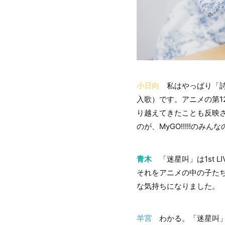
小日向
私はやっぱり「詩
入歌）です。アニメの第
り越えてきたことも反映
のが、MyGO!!!!!の
青木
「迷星叫」は1st 
それをアニメの中の子た
な気持ちになりました。
羊宮
わかる。「迷星叫」