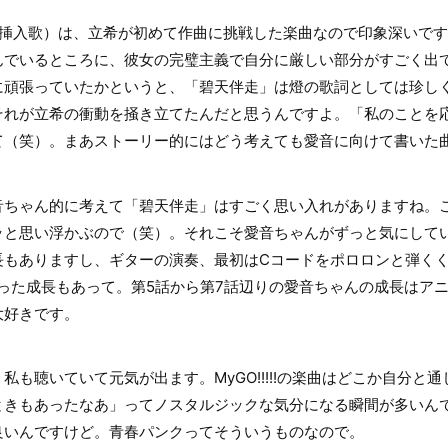
挿入歌）は、立希が初めて作曲に挑戦した楽曲なので印象深いです
んでいるところに、彼女の完璧主義で自分に厳しい部分がすごく出
に頑張っていたかというと、「碧天伴走」は燈の歌詞としては珍し
れが立希の衝動を掻き立てたんだと思うんですよ。「私のことを応
て（笑）。まあストーリー的にはどう考えても愛音に向けて書いた
ちゃん的に考えて「碧天伴走」はすごく思い入れがありますね。
と思い浮かぶので（笑）。それこそ愛音ちゃんがずっと気にしてい
長もありますし、ギターの演奏、最初はCコードをポロロンと弾く
った成長もあって。第5話から第7話辺りの愛音ちゃんの成長はア
大好きです。
も聴いていて元気が出ます。MyGO!!!!!の楽曲はどこか自分と
ときもあったなあ」ってノスタルジックな気分になる瞬間が多いん
良いんですけど。青春パンクってそういうものなので。