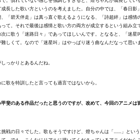
で。慣れていない感じを強調しすぎると、燈ちゃんが成長してい
ど成長した歌い方というのを考えました。自分の中では、「春日影
態、「碧天伴走」は真っ直ぐ歌えるようになる、「詩超絆」は感情
あって。それで最後は感情と歌い方の両方が成立するという組み立
の次に歌う「迷路日々」であってほしいんです。となると、「迷星
が難しくて。なので「迷星叫」はやっぱり迷う曲なんだなって思い
しっかりとあるんだね。
に歌を特訓したと言っても過言ではないから。
み甲斐のある作品だったと思うのですが、改めて、今回のアニメは
挑戦の日々でした。歌もそうですけど、燈ちゃんは「……」という
て。でも、こんなにリアルに描いてくださっているアニメだからこ