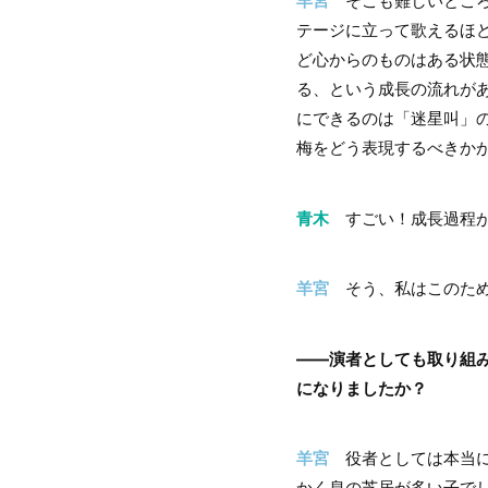
羊宮
そこも難しいところ
テージに立って歌えるほ
ど心からのものはある状
る、という成長の流れが
にできるのは「迷星叫」
梅をどう表現するべきか
青木
すごい！成長過程が
羊宮
そう、私はこのため
――演者としても取り組
になりましたか？
羊宮
役者としては本当に
かく息の芝居が多い子でし