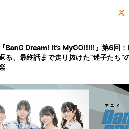
G Dream! It’s MyGO!!!!!』第6回：
返る、最終話まで走り抜けた“迷子たち”
楽