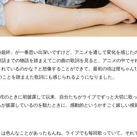
超絆」が一番思い出深いですけど、アニメを通して変化を感じたの
12話までの物語を踏まえてこの曲の歌詞を見ると、アニメの中でそ
されているのかな？と想像することができて。最初の頃は燈ちゃん1
みんなのことを踏まえた歌詞にも感じられるようになりました。
LIVEのときに初披露して以来、自分たちがライブでずっと大切に歌
ちが披露しているのを観たときに、感動的というかすごく嬉しい感
は色んなことがあったもんね。ライブでも毎回歌っていて。それで