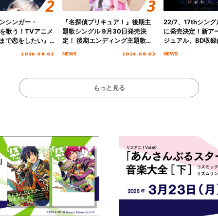
ンシンガー・
『名探偵プリキュア！』後期主
22/7、17thシン
愛”を歌う！TVアニメ
題歌シングル 9月30日発売決
に発売決定！新ア
まで恋をしたい』
定！ 後期エンディング主題歌
ジュアル、BD収録
主題歌「Amore」
「いつかわかる☆きっとあえ
入者特典も解禁！
2026.08.03
2026.08.03
NEWS
NEWS
る」TVサイズ先行配信開始！
もっと見る