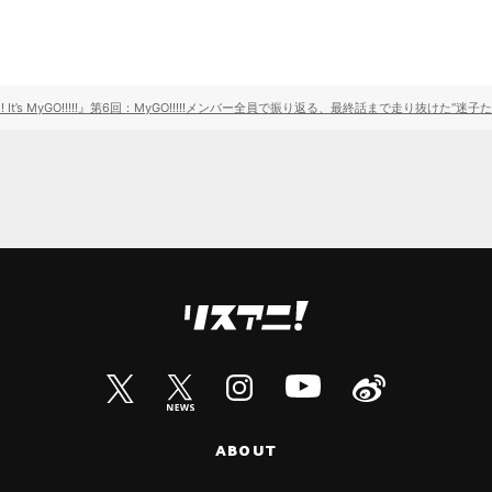
m! It’s MyGO!!!!!』第6回：MyGO!!!!!メンバー全員で振り返る、最終話まで走り抜け
ABOUT