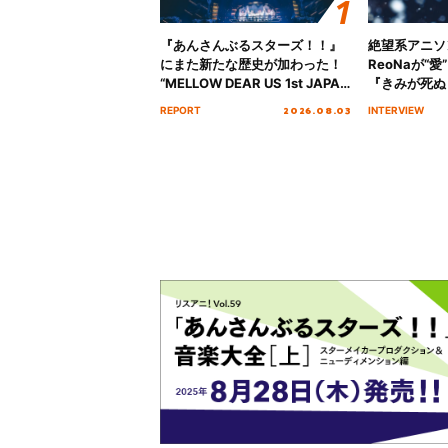
『あんさんぶるスターズ！！』
絶望系アニソ
にまた新たな歴史が加わった！
ReoNaが“
“MELLOW DEAR US 1st JAPAN
『きみが死ぬ
Tour Final「NICE to meet YOU
オープニング
2026.08.03
REPORT
INTERVIEW
!!」Dear 横浜BUNTAI”をレポー
インタビュー
ト!!