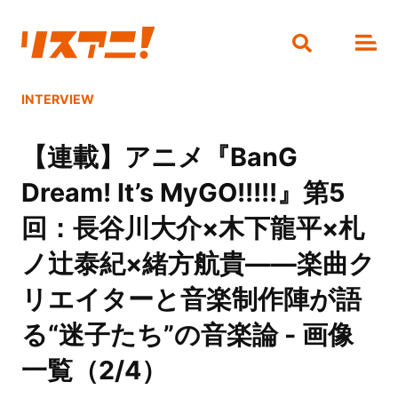
INTERVIEW
【連載】アニメ『BanG
Dream! It’s MyGO!!!!!』第5
回：長谷川大介×木下龍平×札
ノ辻泰紀×緒方航貴――楽曲ク
リエイターと音楽制作陣が語
る“迷子たち”の音楽論 - 画像
一覧（2/4）