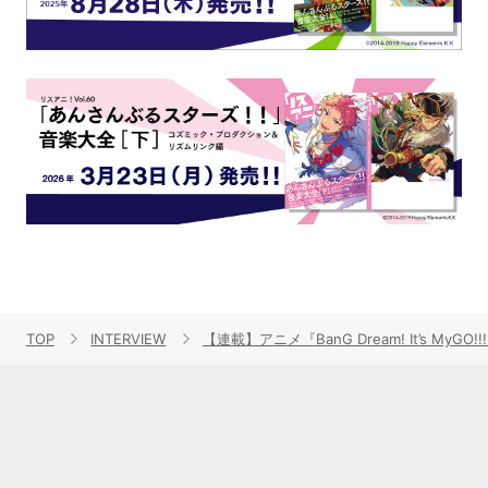
TOP
INTERVIEW
【連載】アニメ『BanG Dream! It’s