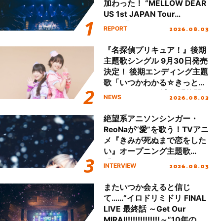
加わった！ “MELLOW DEAR
US 1st JAPAN Tour
Final「NICE to meet YOU
2026.08.03
REPORT
!!」Dear 横浜BUNTAI”をレポ
ート!!
『名探偵プリキュア！』後期
主題歌シングル 9月30日発売
決定！ 後期エンディング主題
歌「いつかわかる☆きっとあ
える」TVサイズ先行配信開
2026.08.03
NEWS
始！
絶望系アニソンシンガー・
ReoNaが“愛”を歌う！TVアニ
メ『きみが死ぬまで恋をした
い』オープニング主題歌
「Amore」インタビュー
2026.08.03
INTERVIEW
またいつか会えると信じ
て……“イロドリミドリ FINAL
LIVE 最終話 ～Get Our
MIRAI!!!!!!!!!!!!!!～”10年の活