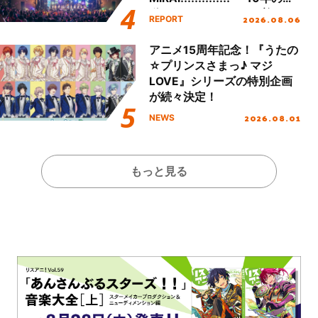
動を経てファイナルを迎える
2026.08.06
REPORT
本公演をレポート
アニメ15周年記念！『うたの
☆プリンスさまっ♪ マジ
LOVE』シリーズの特別企画
が続々決定！
2026.08.01
NEWS
もっと見る