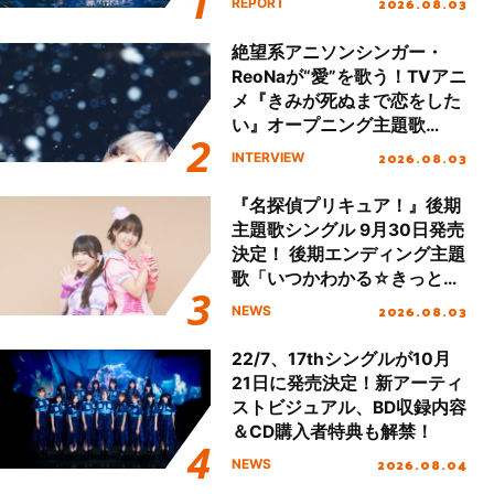
2026.08.03
REPORT
!!」Dear 横浜BUNTAI”をレポ
ート!!
絶望系アニソンシンガー・
ReoNaが“愛”を歌う！TVアニ
メ『きみが死ぬまで恋をした
い』オープニング主題歌
「Amore」インタビュー
2026.08.03
INTERVIEW
『名探偵プリキュア！』後期
主題歌シングル 9月30日発売
決定！ 後期エンディング主題
歌「いつかわかる☆きっとあ
える」TVサイズ先行配信開
2026.08.03
NEWS
始！
22/7、17thシングルが10月
21日に発売決定！新アーティ
ストビジュアル、BD収録内容
＆CD購入者特典も解禁！
2026.08.04
NEWS