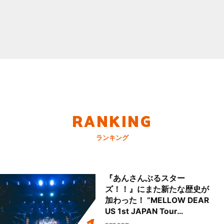
RANKING
ランキング
『あんさんぶるスター
ズ！！』にまた新たな歴史が
加わった！ “MELLOW DEAR
US 1st JAPAN Tour
Final「NICE to meet YOU