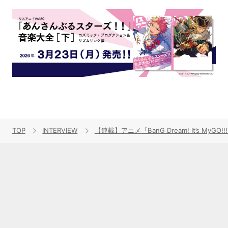
TOP
INTERVIEW
【連載】アニメ『BanG Dream! It’s 