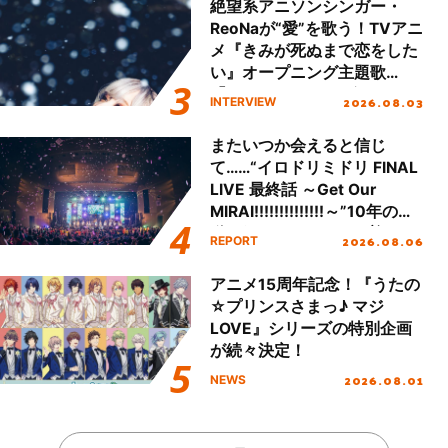
絶望系アニソンシンガー・
ReoNaが“愛”を歌う！TVアニ
メ『きみが死ぬまで恋をした
い』オープニング主題歌
「Amore」インタビュー
2026.08.03
INTERVIEW
またいつか会えると信じ
て……“イロドリミドリ FINAL
LIVE 最終話 ～Get Our
MIRAI!!!!!!!!!!!!!!～”10年の活
動を経てファイナルを迎える
2026.08.06
REPORT
本公演をレポート
アニメ15周年記念！『うたの
☆プリンスさまっ♪ マジ
LOVE』シリーズの特別企画
が続々決定！
2026.08.01
NEWS