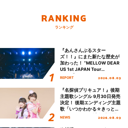
RANKING
ランキング
『あんさんぶるスター
ズ！！』にまた新たな歴史が
加わった！ “MELLOW DEAR
US 1st JAPAN Tour
Final「NICE to meet YOU
2026.08.03
REPORT
!!」Dear 横浜BUNTAI”をレポ
ート!!
『名探偵プリキュア！』後期
主題歌シングル 9月30日発売
決定！ 後期エンディング主題
歌「いつかわかる☆きっとあ
える」TVサイズ先行配信開
2026.08.03
NEWS
始！