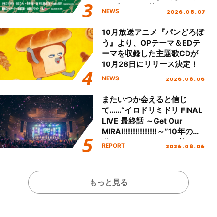
し、初となる第3ステージの
2026.08.07
NEWS
全貌が明らかに！
10月放送アニメ『パンどろぼ
う』より、OPテーマ＆EDテ
ーマを収録した主題歌CDが
10月28日にリリース決定！
2026.08.06
NEWS
またいつか会えると信じ
て……“イロドリミドリ FINAL
LIVE 最終話 ～Get Our
MIRAI!!!!!!!!!!!!!!～”10年の活
動を経てファイナルを迎える
2026.08.06
REPORT
本公演をレポート
もっと見る