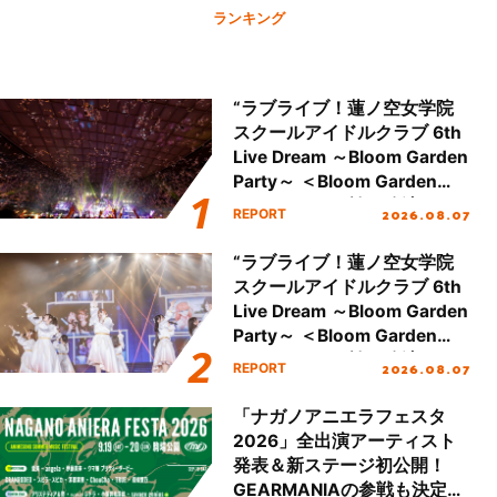
ランキング
“ラブライブ！蓮ノ空女学院
スクールアイドルクラブ 6th
Live Dream ～Bloom Garden
Party～ ＜Bloom Garden
Party Stage／埼玉公演＞”
2026.08.07
REPORT
Day.2レポート！
“ラブライブ！蓮ノ空女学院
スクールアイドルクラブ 6th
Live Dream ～Bloom Garden
Party～ ＜Bloom Garden
Party Stage／埼玉公演＞”
2026.08.07
REPORT
Day.1レポート！
「ナガノアニエラフェスタ
2026」全出演アーティスト
発表＆新ステージ初公開！
GEARMANIAの参戦も決定