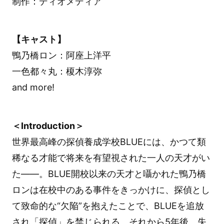
制作：ディオメディア
【キャスト】
鴨乃橋ロン：阿座上洋平
一色都々丸：榎木淳弥
and more!
＜Introduction＞
世界最高峰の探偵養成学校BLUEには、かつて類
稀なる才能で将来を有望視された一人の天才がい
た――。BLUE開校以来の天才と囁かれた鴨乃橋
ロンは在校中のある事件をきっかけに、探偵とし
て致命的な“欠陥”を抱えたことで、BLUEを追放
され「探偵」を禁じられる。それから5年後。失