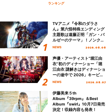
ランキング
TVアニメ『令和のダラさ
ん』第六怪特殊エンディング
主題歌は遠藤正明「ガン・バ
ルゼーのテーマ」！ノンクレ
ジットエンディング映像も公
2026.08.08
NEWS
開！
声優・アーティスト“堀江由
衣”初のディナーショー「堀
江由衣 謎解きはディナーショ
ーの途中で 2026」キービジ
ュアル＆グッズラインナップ
2026.08.07
NEWS
が公開！
伊藤美来５th
Album『39rpm』＆Best
Album『swirl』10月7日発売
決定！収録内容も発表！