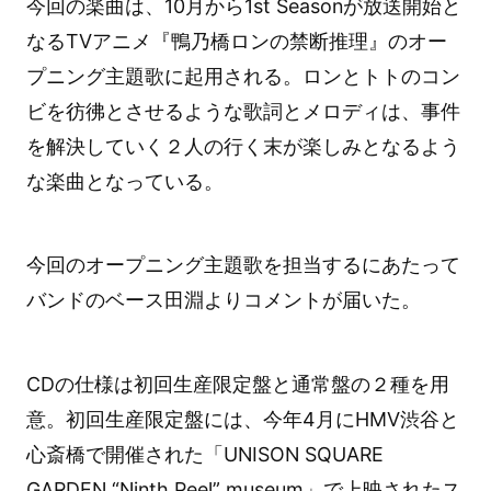
今回の楽曲は、10月から1st Seasonが放送開始と
なるTVアニメ『鴨乃橋ロンの禁断推理』のオー
プニング主題歌に起用される。ロンとトトのコン
ビを彷彿とさせるような歌詞とメロディは、事件
を解決していく２人の行く末が楽しみとなるよう
な楽曲となっている。
今回のオープニング主題歌を担当するにあたって
バンドのベース田淵よりコメントが届いた。
CDの仕様は初回生産限定盤と通常盤の２種を用
意。初回生産限定盤には、今年4月にHMV渋谷と
心斎橋で開催された「UNISON SQUARE
GARDEN “Ninth Peel” museum」で上映されたス