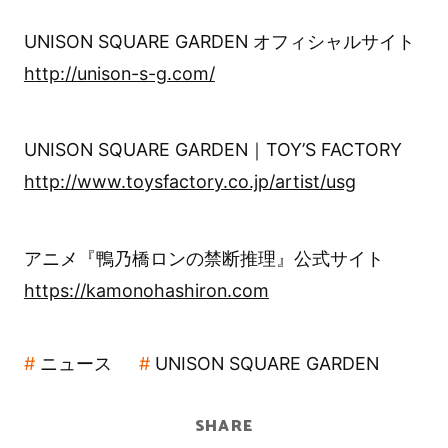
UNISON SQUARE GARDEN オフィシャルサイト
http://unison-s-g.com/
UNISON SQUARE GARDEN｜TOY’S FACTORY
http://www.toysfactory.co.jp/artist/usg
アニメ『鴨乃橋ロンの禁断推理』公式サイト
https://kamonohashiron.com
ニュース
UNISON SQUARE GARDEN
SHARE