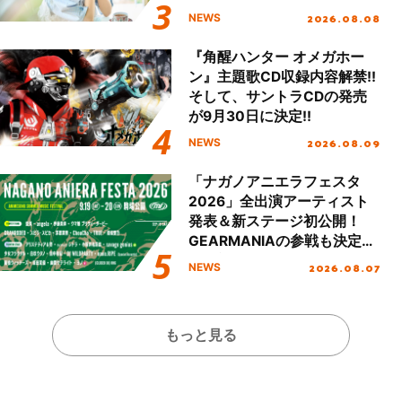
2026.08.08
NEWS
『角醒ハンター オメガホー
ン』主題歌CD収録内容解禁!!
そして、サントラCDの発売
が9月30日に決定!!
2026.08.09
NEWS
「ナガノアニエラフェスタ
2026」全出演アーティスト
発表＆新ステージ初公開！
GEARMANIAの参戦も決定
し、初となる第3ステージの
2026.08.07
NEWS
全貌が明らかに！
もっと見る