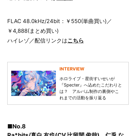
FLAC 48.0kHz/24bit：￥550(単曲買い)／
￥4,888(まとめ買い)
ハイレゾ／配信リンクは
こちら
INTERVIEW
ホロライブ・星街すいせいが
『Specter』へ込めたこだわりと
は？ アルバム制作の裏側やこ
れまでの活動を振り返る
■No.8
Ra*bits/真白 友也(CV.比留間 俊哉)、仁兎 な