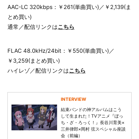
AAC-LC 320kbps：￥261(単曲買い)／￥2,139(ま
とめ買い)
通常／配信リンクは
こちら
FLAC 48.0kHz/24bit：￥550(単曲買い)／
￥3,259(まとめ買い)
ハイレゾ／配信リンクは
こちら
INTERVIEW
結束バンドの神アルバムはこう
して生まれた！TVアニメ『ぼっ
ち・ざ・ろっく！』長谷川育美×
三井律郎×岡村 弦スペシャル座談
会（前編）