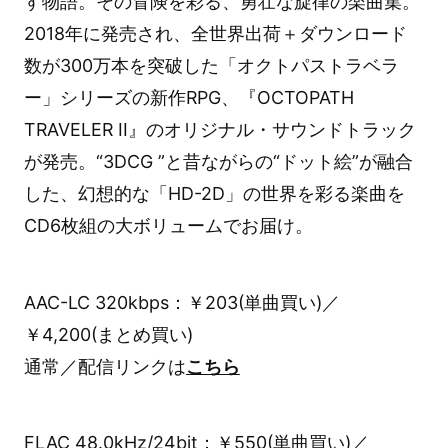
す物語。その冒険を彩る、勇壮な旋律の楽曲集。
2018年に発売され、全世界出荷＋ダウンロード
数が300万本を突破した「オクトパストラベラ
ー」シリーズの新作RPG、『OCTOPATH
TRAVELER II』のオリジナル・サウンドトラック
が発売。“3DCG ”と昔ながらの“ドット絵”が融合
した、幻想的な「HD-2D」の世界を彩る楽曲を
CD6枚組の大ボリュームでお届け。
AAC-LC 320kbps：￥203(単曲買い)／
￥4,200(まとめ買い)
通常／配信リンクは
こちら
FLAC 48.0kHz/24bit：￥550(単曲買い)／