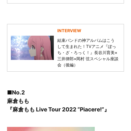
INTERVIEW
結束バンドの神アルバムはこう
して生まれた！TVアニメ『ぼっ
ち・ざ・ろっく！』長谷川育美×
三井律郎×岡村 弦スペシャル座談
会（後編）
■No.2
麻倉もも
『麻倉もも Live Tour 2022 “Piacere!”』