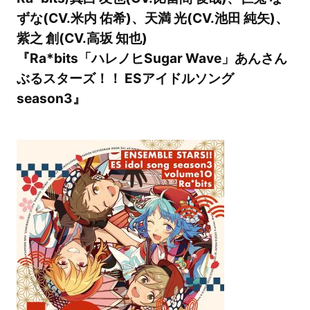
ずな(CV.米内 佑希)、天満 光(CV.池田 純矢)、
紫之 創(CV.高坂 知也)
『Ra*bits「ハレノヒSugar Wave」あんさん
ぶるスターズ！！ ESアイドルソング
season3』