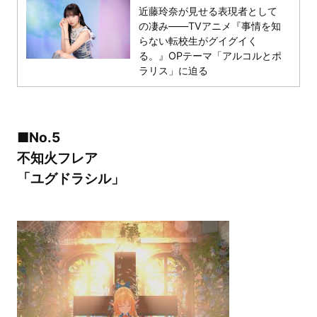
近藤玲奈が見せる表現者として
の凄み――TVアニメ『事情を知
らない転校生がグイグイく
る。』OPテーマ「アルコルとポ
ラリス」に迫る
■No.5
不知火フレア
「ユグドラシル」