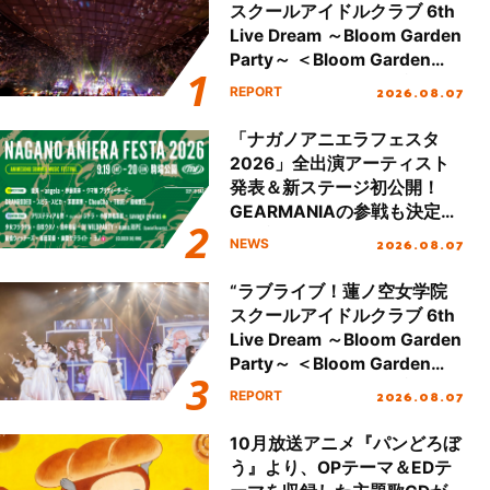
スクールアイドルクラブ 6th
Live Dream ～Bloom Garden
Party～ ＜Bloom Garden
Party Stage／埼玉公演＞”
2026.08.07
REPORT
Day.2レポート！
「ナガノアニエラフェスタ
2026」全出演アーティスト
発表＆新ステージ初公開！
GEARMANIAの参戦も決定
し、初となる第3ステージの
2026.08.07
NEWS
全貌が明らかに！
“ラブライブ！蓮ノ空女学院
スクールアイドルクラブ 6th
Live Dream ～Bloom Garden
Party～ ＜Bloom Garden
Party Stage／埼玉公演＞”
2026.08.07
REPORT
Day.1レポート！
10月放送アニメ『パンどろぼ
う』より、OPテーマ＆EDテ