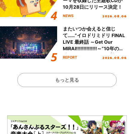
ーマを収録した主題歌CDが
10月28日にリリース決定！
2026.08.06
NEWS
またいつか会えると信じ
て……“イロドリミドリ FINAL
LIVE 最終話 ～Get Our
MIRAI!!!!!!!!!!!!!!～”10年の活
動を経てファイナルを迎える
2026.08.06
REPORT
本公演をレポート
もっと見る