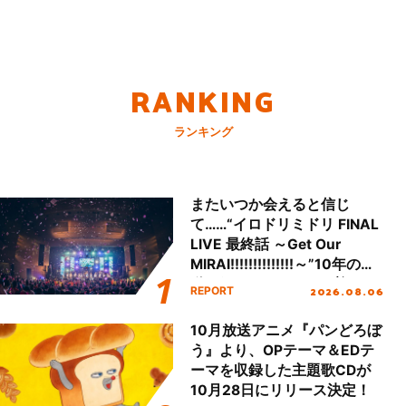
RANKING
ランキング
またいつか会えると信じ
て……“イロドリミドリ FINAL
LIVE 最終話 ～Get Our
MIRAI!!!!!!!!!!!!!!～”10年の活
動を経てファイナルを迎える
2026.08.06
REPORT
本公演をレポート
10月放送アニメ『パンどろぼ
う』より、OPテーマ＆EDテ
ーマを収録した主題歌CDが
10月28日にリリース決定！