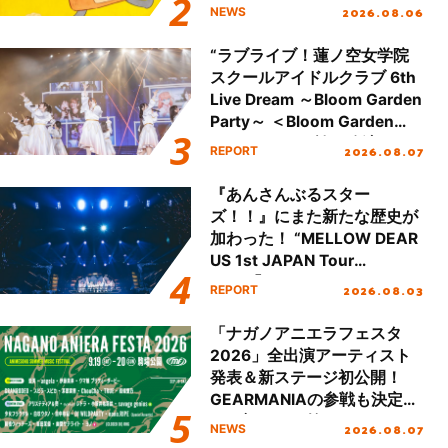
2026.08.06
NEWS
“ラブライブ！蓮ノ空女学院
スクールアイドルクラブ 6th
Live Dream ～Bloom Garden
Party～ ＜Bloom Garden
Party Stage／埼玉公演＞”
2026.08.07
REPORT
Day.1レポート！
『あんさんぶるスター
ズ！！』にまた新たな歴史が
加わった！ “MELLOW DEAR
US 1st JAPAN Tour
Final「NICE to meet YOU
2026.08.03
REPORT
!!」Dear 横浜BUNTAI”をレポ
ート!!
「ナガノアニエラフェスタ
2026」全出演アーティスト
発表＆新ステージ初公開！
GEARMANIAの参戦も決定
し、初となる第3ステージの
2026.08.07
NEWS
全貌が明らかに！