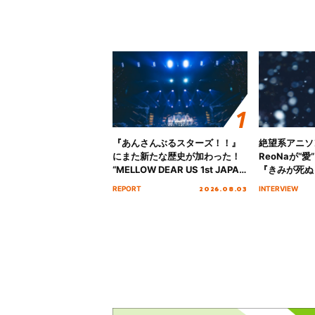
『あんさんぶるスターズ！！』
絶望系アニソ
にまた新たな歴史が加わった！
ReoNaが“
“MELLOW DEAR US 1st JAPAN
『きみが死ぬ
Tour Final「NICE to meet YOU
オープニング
2026.08.03
REPORT
INTERVIEW
!!」Dear 横浜BUNTAI”をレポー
インタビュー
ト!!