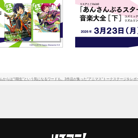
らは“1期生”という気になるワードも。3作品が集った“アニマス”トークステージをレポート！【