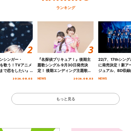
ランキング
ンシンガー・
『名探偵プリキュア！』後期主
22/7、17thシン
愛”を歌う！TVアニメ
題歌シングル 9月30日発売決
に発売決定！新ア
まで恋をしたい』
定！ 後期エンディング主題歌
ジュアル、BD収録
主題歌「Amore」
「いつかわかる☆きっとあえ
入者特典も解禁！
2026.08.03
2026.08.03
NEWS
NEWS
る」TVサイズ先行配信開始！
もっと見る